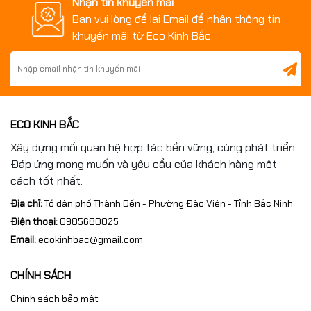
Nhận tin khuyến mãi
Bạn vui lòng để lại Email để nhận thông tin
khuyến mãi từ Eco Kinh Bắc.
ECO KINH BẮC
Xây dựng mối quan hệ hợp tác bền vững, cùng phát triển.
Đáp ứng mong muốn và yêu cầu của khách hàng một
cách tốt nhất.
Địa chỉ:
Tổ dân phố Thành Dền - Phường Đào Viên - Tỉnh Bắc Ninh
3. Ưu điểm nổi bật của bàn máp đá granite 1000x1000x150mm
Điện thoại:
0985680825
Email:
ecokinhbac@gmail.com
Độ phẳng và độ ổn định cao
CHÍNH SÁCH
Granite có cấu trúc tinh thể ổn định,
không bị biến dạng theo
thời gian
, giúp bàn máp giữ được độ phẳng lâu dài – yếu tố
Chính sách bảo mật
then chốt trong đo lường chính xác.