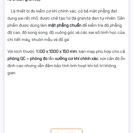
Là thiết bị đo kiểm cơ khí chính xác, có bề mặt phẳng đạt
dung sai rất nhỏ, được chế tạo từ đá granite đen tự nhiên. Sản
phẩm được dùng làm
mặt phẳng chuẩn
để kiểm tra độ phẳng,
độ cao, độ song song, độ vuông góc và các sai số hình học của
chi tiết máy, khuôn mẫu và đồ gá.
Với kích thước 10
00 x 1000 x 150 mm
, bàn map phù hợp cho cả
phòng QC – phòng đo
lẫn
xưởng cơ khí chính xác
, nơi cần độ ổn
định cao nhưng vẫn đảm bảo tính linh hoạt khi bố trí không
gian.