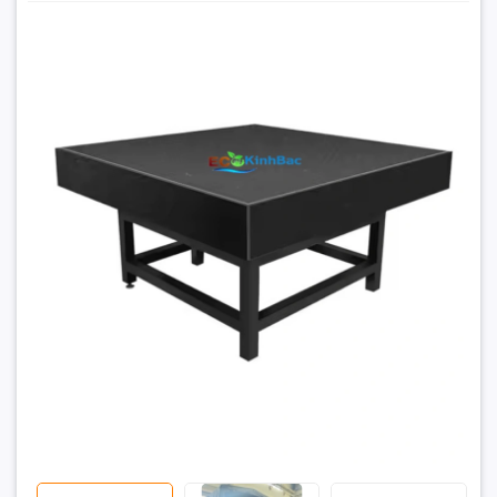
Bàn máp, bàn rà chuẩn đá granite kích thước
1000x1000x150mm.
130.500.000₫
Đặt trước sản phẩm để nhận thêm nhiều ưu đãi bạn
nhé
GỬI THÔNG TIN