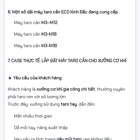
6. Một số dải máy taro cần ECO Kinh Bắc đang cung cấp
Máy taro cần
M3–M12
Máy taro cần
M3-M16
Máy taro cần
M3-M18
7. CASE THỰC TẾ: LẮP ĐẶT MÁY TARO CẦN CHO XƯỞNG CƠ KHÍ
🔹 Yêu cầu của khách hàng
Khách hàng là
xưởng cơ khí gia công chi tiết
, thường xuyên
phải taro ren với số lượng lớn.
Trước đây, xưởng sử dụng
taro tay
, dẫn đến:
Mất nhiều thời gian
Dễ mỏi tay, năng suất thấp
Hay xảy ra tình trạng
gãy mũi taro
, ren không đều