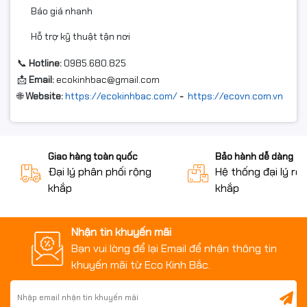
Báo giá nhanh
Hỗ trợ kỹ thuật tận nơi
📞
Hotline:
0985.680.825
📩
Email:
ecokinhbac@gmail.com
🌐
Website:
https://ecokinhbac.com/
-
https://ecovn.com.vn
Giao hàng toàn quốc
Bảo hành dễ dàng
Đại lý phân phối rộng
Hệ thống đại lý rộ
khắp
khắp
Nhận tin khuyến mãi
Bạn vui lòng để lại Email để nhận thông tin
khuyến mãi từ Eco Kinh Bắc.