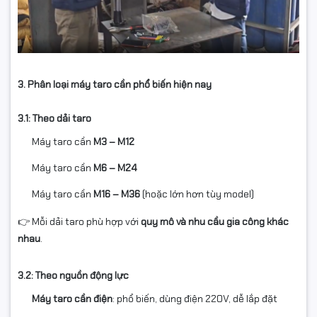
3. Phân loại máy taro cần phổ biến hiện nay
3.1: Theo dải taro
Máy taro cần
M3 – M12
Máy taro cần
M6 – M24
Máy taro cần
M16 – M36
(hoặc lớn hơn tùy model)
👉 Mỗi dải taro phù hợp với
quy mô và nhu cầu gia công khác
nhau
.
3.2: Theo nguồn động lực
Máy taro cần điện
: phổ biến, dùng điện 220V, dễ lắp đặt