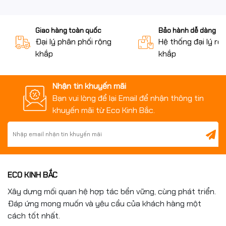
Chi nhánh Hà Nội: Tầng 1 Tòa B Hateco Hoàng Mai ,
Phường Yên Sở - TP Hà Nội
Giao hàng toàn quốc
Bảo hành dễ dàng
Hotline: 0979.484.032
Đại lý phân phối rộng
Hệ thống đại lý rộ
Chi nhánh Thái Nguyên: SN 02 tổ 60 phường Phan Đình
khắp
khắp
Phùng, Tỉnh Thái Nguyên
Hotline: 0898.299.886
Chi nhánh HCM: 208/3- Nguyễn Thị Lắng - Củ Chi –
Nhận tin khuyến mãi
Thành phố Hồ Chí Minh
Bạn vui lòng để lại Email để nhận thông tin
Hotline: 0967.314.578
khuyến mãi từ Eco Kinh Bắc.
ECO KINH BẮC
Xây dựng mối quan hệ hợp tác bền vững, cùng phát triển.
Đáp ứng mong muốn và yêu cầu của khách hàng một
cách tốt nhất.