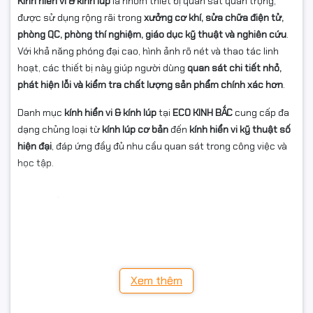
Kính hiển vi & kính lúp
là nhóm thiết bị quan sát quan trọng,
được sử dụng rộng rãi trong
xưởng cơ khí, sửa chữa điện tử,
phòng QC, phòng thí nghiệm, giáo dục kỹ thuật và nghiên cứu
.
Với khả năng phóng đại cao, hình ảnh rõ nét và thao tác linh
hoạt, các thiết bị này giúp người dùng
quan sát chi tiết nhỏ,
phát hiện lỗi và kiểm tra chất lượng sản phẩm chính xác hơn
.
Danh mục
kính hiển vi & kính lúp
tại
ECO KINH BẮC
cung cấp đa
dạng chủng loại từ
kính lúp cơ bản
đến
kính hiển vi kỹ thuật số
hiện đại
, đáp ứng đầy đủ nhu cầu quan sát trong công việc và
học tập.
1. Kính hiển vi & kính lúp là gì?
Kính lúp
là thiết bị quan sát đơn giản, sử dụng thấu kính để
phóng đại hình ảnh, phù hợp cho các công việc kiểm tra nhanh,
sửa chữa linh kiện nhỏ.
Xem thêm
Kính hiển vi
là thiết bị quan sát chuyên sâu, cho phép phóng
đại lớn và quan sát chi tiết cực nhỏ, thường dùng trong kỹ
thuật, sản xuất và nghiên cứu.