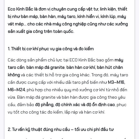
Eco Kinh Bắc là đơn vị chuyên cung cấp vật tư, linh kiện, thiết
bị như bàn máp, bàn hàn, máy taro, kính hiển vi, kính lúp, máy
vát mép... cho các nhà máy công nghiệp cũng như các xưởng
sản xuất gia công trên toàn quốc.
1. Thiết bị cơ khí phục vụ gia công và đo kiểm
Các dòng sản phẩm chủ lực tại ECO Kinh Bắc bao gồm
máy
taro cần
,
bàn máp đá granite
,
bàn hàn cơ khí, bàn hút chân
không
và các thiết bị hỗ trợ gia công khác. Trong đó, máy taro
cần được cung cấp với nhiều dải taro phổ biến như
M3–M16,
M6–M24
, phù hợp cho nhiều quy mô xưởng cơ khí từ nhỏ đến
vừa. Bàn máp đá granite và bàn hàn được gia công theo yêu
cầu, đảm bảo
độ phẳng, độ chính xác và độ ổn định cao
, phục
vụ tốt cho công tác đo kiểm, lắp ráp và hàn cơ khí.
2. Tư vấn kỹ thuật đúng nhu cầu – tối ưu chi phí đầu tư