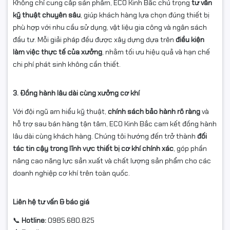
Không chỉ cung cấp sản phẩm, ECO Kinh Bắc chú trọng
tư vấn
kỹ thuật chuyên sâu
, giúp khách hàng lựa chọn đúng thiết bị
phù hợp với nhu cầu sử dụng, vật liệu gia công và ngân sách
đầu tư. Mỗi giải pháp đều được xây dựng dựa trên
điều kiện
làm việc thực tế của xưởng
, nhằm tối ưu hiệu quả và hạn chế
chi phí phát sinh không cần thiết.
3. Đồng hành lâu dài cùng xưởng cơ khí
Với đội ngũ am hiểu kỹ thuật,
chính sách bảo hành rõ ràng
và
hỗ trợ sau bán hàng tận tâm, ECO Kinh Bắc cam kết đồng hành
lâu dài cùng khách hàng. Chúng tôi hướng đến trở thành
đối
tác tin cậy trong lĩnh vực thiết bị cơ khí chính xác
, góp phần
nâng cao năng lực sản xuất và chất lượng sản phẩm cho các
doanh nghiệp cơ khí trên toàn quốc.
Liên hệ tư vấn & báo giá
📞
Hotline:
0985.680.825