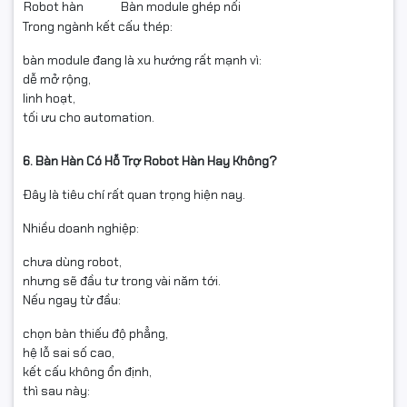
Robot hàn
Bàn module ghép nối
Trong ngành kết cấu thép:
bàn module đang là xu hướng rất mạnh vì:
dễ mở rộng,
linh hoạt,
tối ưu cho automation.
6. Bàn Hàn Có Hỗ Trợ Robot Hàn Hay Không?
Đây là tiêu chí rất quan trọng hiện nay.
Nhiều doanh nghiệp:
chưa dùng robot,
nhưng sẽ đầu tư trong vài năm tới.
Nếu ngay từ đầu:
chọn bàn thiếu độ phẳng,
hệ lỗ sai số cao,
kết cấu không ổn định,
thì sau này: