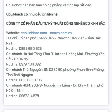
Có. Robot cần bàn hàn có độ phẳng và tính lặp rất cao.
Qúy khách có nhu cầu xin liên hệ:
CÔNG TY CỔ PHẦN ĐẦU TƯ KỸ THUẬT CÔNG NGHỆ ECO KINH BẮC
Website:
ecokinhbac.com
-
ecovn.com.vn
Địa chỉ : Tổ dân phố Thành Dền - Phường Đào Viên - Tỉnh Bắc
Ninh
Hotline: 0985.680.825
Chi nhánh Hà Nội: Tầng 1 Tòa B Hateco Hoàng Mai , Phường Yên
Sở - TP Hà Nội
Hotline: 0979.484.032
Chi nhánh Thái Nguyên: SN 02 tổ 60 phường Phan Đình Phùng,
Tỉnh Thái Nguyên
Hotline: 0898.299.886
Chi nhánh HCM: 208/3- Nguyễn Thị Lắng - Củ Chi – Thành phố
Hồ Chí Minh
Hotline: 0967.314.578