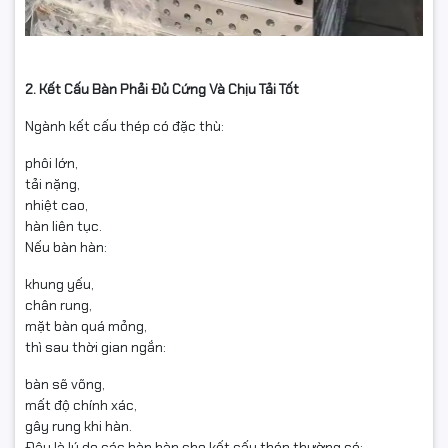
2. Kết Cấu Bàn Phải Đủ Cứng Và Chịu Tải Tốt
Ngành kết cấu thép có đặc thù:
phôi lớn,
tải nặng,
nhiệt cao,
hàn liên tục.
Nếu bàn hàn:
khung yếu,
chân rung,
mặt bàn quá mỏng,
thì sau thời gian ngắn:
bàn sẽ võng,
mất độ chính xác,
gây rung khi hàn.
Đây là lý do các bàn hàn cho kết cấu thép thường có: