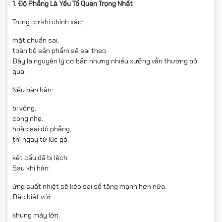
1. Độ Phẳng Là Yếu Tố Quan Trọng Nhất
Trong cơ khí chính xác:
mặt chuẩn sai,
toàn bộ sản phẩm sẽ sai theo.
Đây là nguyên lý cơ bản nhưng nhiều xưởng vẫn thường bỏ
qua.
Nếu bàn hàn:
bị võng,
cong nhẹ,
hoặc sai độ phẳng,
thì ngay từ lúc gá:
kết cấu đã bị lệch.
Sau khi hàn:
ứng suất nhiệt sẽ kéo sai số tăng mạnh hơn nữa.
Đặc biệt với:
khung máy lớn,