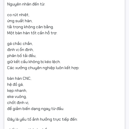
Nguyên nhân đến từ:
co rút nhiệt,
ứng suất hàn,
tải trọng không cân bằng.
Một bàn hàn tốt cần hỗ trợ:
gá chắc chắn,
định vị ổn định,
phân bố tải đều,
giữ kết cấu không bị kéo lệch.
Các xưởng chuyên nghiệp luôn kết hợp:
bàn hàn CNC,
hệ đồ gá,
kẹp nhanh,
eke vuông,
chốt định vị,
để giảm biến dạng ngay từ đầu.
Đây là yếu tố ảnh hưởng trực tiếp đến: