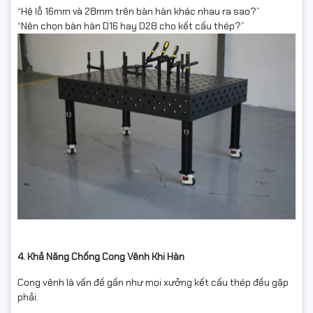
“Hệ lỗ 16mm và 28mm trên bàn hàn khác nhau ra sao?”
“Nên chọn bàn hàn D16 hay D28 cho kết cấu thép?”
4. Khả Năng Chống Cong Vênh Khi Hàn
Cong vênh là vấn đề gần như mọi xưởng kết cấu thép đều gặp
phải.