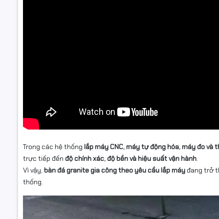
Trong các hệ thống
lắp máy CNC, máy tự động hóa, máy đo và th
trực tiếp đến
độ chính xác, độ bền và hiệu suất vận hành
.
Vì vậy,
bàn đá granite gia công theo yêu cầu lắp máy
đang trở t
thống.