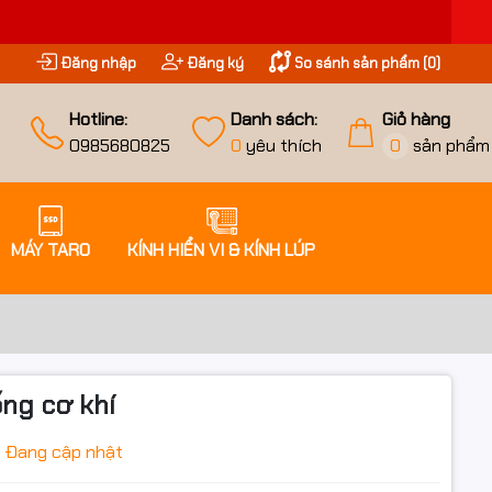
Đăng nhập
Đăng ký
So sánh sản phẩm (
0
)
Hotline:
Danh sách:
Giỏ hàng
0985680825
0
yêu thích
0
sản phẩm
MÁY TARO
KÍNH HIỂN VI & KÍNH LÚP
ống cơ khí
Đang cập nhật