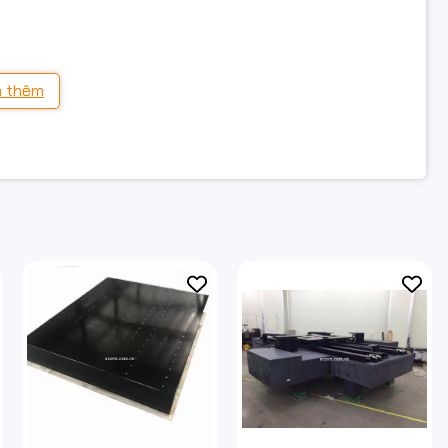
 thêm
 được:
e
u kỹ thuật riêng của từng hệ thống.