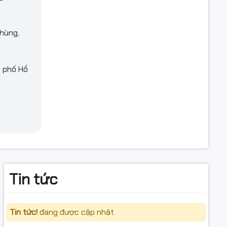
hùng,
h phố Hồ
Tin tức
Tin tức!
đang được cập nhật.