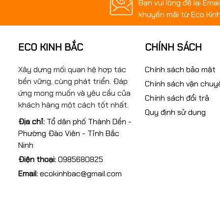
Bạn vui lòng để lại Ema
khuyến mãi từ Eco Kinh
ECO KINH BẮC
CHÍNH SÁCH
Xây dựng mối quan hệ hợp tác
Chính sách bảo mật
bền vững, cùng phát triển. Đáp
Chính sách vận chuy
ứng mong muốn và yêu cầu của
Chính sách đổi trả
khách hàng một cách tốt nhất.
Quy định sử dụng
Địa chỉ:
Tổ dân phố Thành Dền -
Phường Đào Viên - Tỉnh Bắc
Ninh
Vì sao nên sử dụng bàn đá granite để lắp máy?
Điện thoại:
0985680825
So với các vật liệu truyền thống, bàn đá granite có nhiều ưu điể
Email:
ecokinhbac@gmail.com
✔ Độ ổn định hình học cao
✔ Ít biến dạng do nhiệt độ