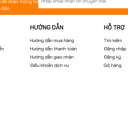
il để nhận thông tin
 Bắc.
HƯỚNG DẪN
HỖ TRỢ
Hướng dẫn mua hàng
Tìm kiếm
ển
Hướng dẫn thanh toán
Đăng nhập
Hướng dẫn giao nhận
Đăng ký
Điều khoản dịch vụ
Giỏ hàng
m: