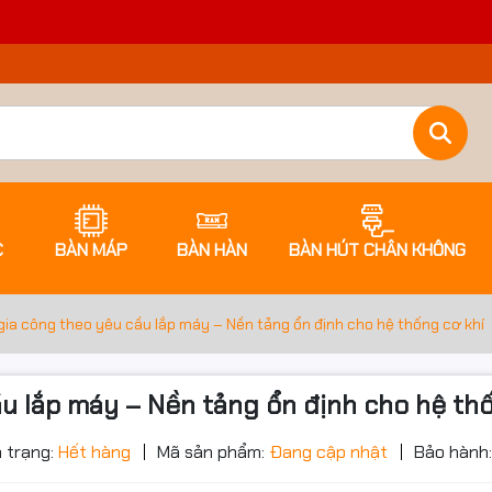
C
BÀN MÁP
BÀN HÀN
BÀN HÚT CHÂN KHÔNG
gia công theo yêu cầu lắp máy – Nền tảng ổn định cho hệ thống cơ khí
ầu lắp máy – Nền tảng ổn định cho hệ th
ớc sản phẩm
 trạng:
Hết hàng
Mã sản phẩm:
Đang cập nhật
Bảo hành: