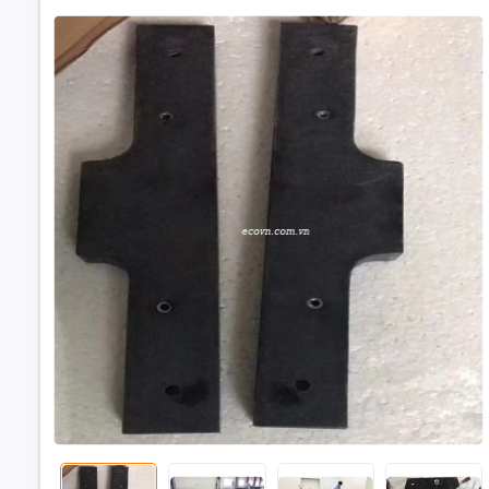
Bàn đá grani
cầu lắp máy
cho hệ