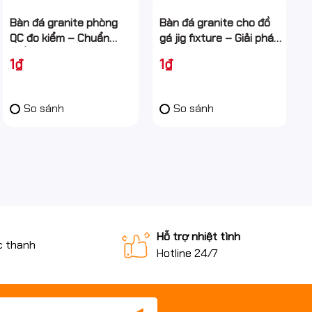
Bàn đá granite phòng
Bàn đá granite cho đồ
QC đo kiểm – Chuẩn
gá jig fixture – Giải pháp
phẳng cho kiểm soát
nền tảng cho gá đặt
1₫
1₫
chất lượng
chính xác
So sánh
So sánh
Hỗ trợ nhiệt tình
c thanh
Hotline 24/7