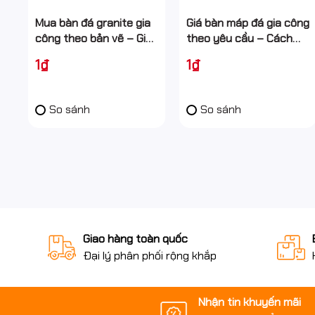
Mua bàn đá granite gia
Giá bàn máp đá gia công
công theo bản vẽ – Giải
theo yêu cầu – Cách
pháp tối ưu cho cơ khí
tính & yếu tố ảnh
1₫
1₫
chính xác
hưởng
So sánh
So sánh
Giao hàng toàn quốc
Đại lý phân phối rộng khắp
Nhận tin khuyến mãi