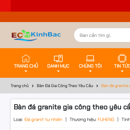
TRANG CHỦ
DANH MỤC
CHÚNG TÔI
TIN TỨ
Trang chủ
Bàn Đá Gia Công Theo Yêu Cầu
Bàn đá granite 
Bàn đá granite gia công theo yêu c
Đặt trư
Loại:
Đá granit tự nhiên
Thương hiệu:
FUHENG
Tình