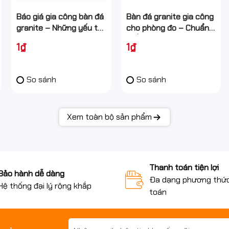
Báo giá gia công bàn đá
Bàn đá granite gia công
granite – Những yếu tố
cho phòng đo – Chuẩn
ảnh hưởng & cách tối
phẳng cho đo lường
1₫
1₫
ưu chi phí
chính xác
So sánh
So sánh
Xem toàn bộ sản phẩm
Thanh toán tiện lợi
Bảo hành dễ dàng
Đa dạng phương thứ
Hệ thống đại lý rộng khắp
toán