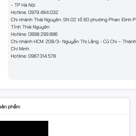
- TP Hà Nội
Hotline: 0979.484.032
Chi nhánh Thái Nguyên: SN 02 tổ 60 phường Phan Đình P
Tỉnh Thái Nguyên
Hotline: 0898.299.886
Chi nhánh HCM: 208/3- Nguyễn Thị Lắng - Củ Chi – Thàn
Chí Minh
Hotline: 0967.314.578
 sản phẩm