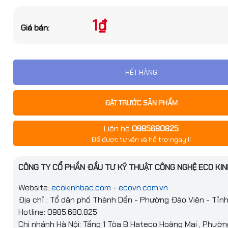
Đặt trước sản phẩm để nhận thêm nh
bạn nhé
1₫
Giá bán:
HẾT HÀNG
ĐẶT TRƯỚC SẢN PHẨM
GỬI THÔNG TIN
Liên hệ
0985680825
Để được tư vấn và hỗ trợ ngay!!!
te gia công theo yêu
 – Nền tảng ổn định
 thống cơ khí
CÔNG TY CỔ PHẦN ĐẦU TƯ KỸ THUẬT CÔNG NGHỆ ECO KIN
1₫
Website:
ecokinhbac.com
-
ecovn.com.vn
Địa chỉ : Tổ dân phố Thành Dền - Phường Đào Viên - Tỉn
Hotline: 0985.680.825
Chi nhánh Hà Nội: Tầng 1 Tòa B Hateco Hoàng Mai , Phườ