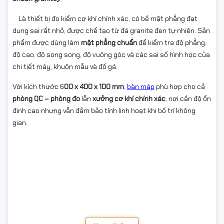
Là thiết bị đo kiểm cơ khí chính xác, có bề mặt phẳng đạt
dung sai rất nhỏ, được chế tạo từ đá granite đen tự nhiên. Sản
phẩm được dùng làm
mặt phẳng chuẩn
để kiểm tra độ phẳng,
độ cao, độ song song, độ vuông góc và các sai số hình học của
chi tiết máy, khuôn mẫu và đồ gá.
Với kích thước 6
00 x 400 x 100 mm
,
bàn máp
phù hợp cho cả
phòng QC – phòng đo
lẫn
xưởng cơ khí chính xác
, nơi cần độ ổn
định cao nhưng vẫn đảm bảo tính linh hoạt khi bố trí không
gian.