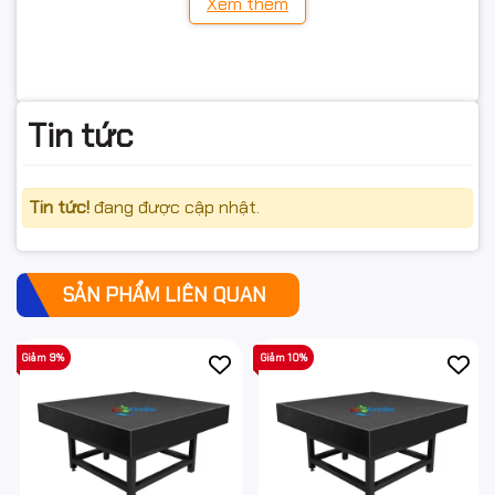
Xem thêm
Tin tức
Tin tức!
đang được cập nhật.
SẢN PHẨM LIÊN QUAN
Một số kích thước bàn map bạn tham khảo:
Giảm 9%
Giảm 10%
Bàn máp, bàn rà chuẩn đá granite kích thước
2000x1000x200mm.