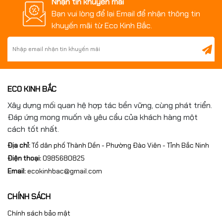
Trọng lượng
: 75kg
Nhận tin khuyến mãi
Bạn vui lòng để lại Email để nhận thông tin
khuyến mãi từ Eco Kinh Bắc.
ECO KINH BẮC
Xây dựng mối quan hệ hợp tác bền vững, cùng phát triển.
Đáp ứng mong muốn và yêu cầu của khách hàng một
cách tốt nhất.
Địa chỉ:
Tổ dân phố Thành Dền - Phường Đào Viên - Tỉnh Bắc Ninh
3. Ưu điểm nổi bật của
bàn máp
đá granite 600x400x100mm
Điện thoại:
0985680825
Email:
ecokinhbac@gmail.com
Độ phẳng và độ ổn định cao
CHÍNH SÁCH
Granite có cấu trúc tinh thể ổn định,
không bị biến dạng theo
thời gian
, giúp bàn máp giữ được độ phẳng lâu dài – yếu tố
Chính sách bảo mật