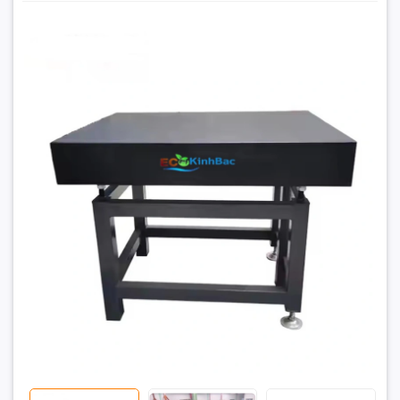
Bàn máp, bàn rà chuẩn đá granite kích thước
600x400x100mm
130.500.000₫
Đặt trước sản phẩm để nhận thêm nhiều ưu đãi bạn
nhé
GỬI THÔNG TIN