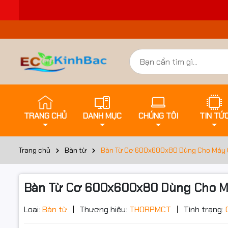
TRANG CHỦ
DANH MỤC
CHÚNG TÔI
TIN TỨ
Trang chủ
Bàn từ
Bàn Từ Cơ 600x600x80 Dùng Cho Máy 
Bàn Từ Cơ 600x600x80 Dùng Cho M
Đặt trư
Loại:
Bàn từ
Thương hiệu:
THORPMCT
Tình trạng: