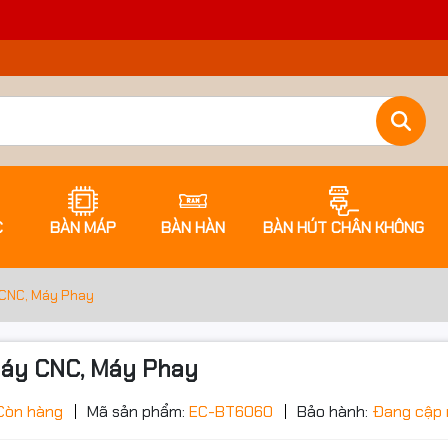
C
BÀN MÁP
BÀN HÀN
BÀN HÚT CHÂN KHÔNG
CNC, Máy Phay
áy CNC, Máy Phay
ớc sản phẩm
Còn hàng
Mã sản phẩm:
EC-BT6060
Bảo hành:
Đang cập 
Đặt trước sản phẩm để nhận thêm nh