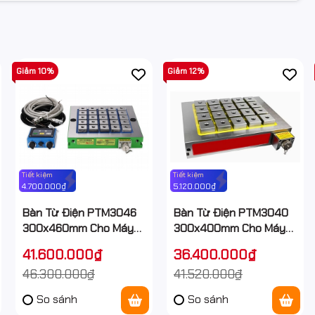
Giảm 10%
Giảm 12%
p
ầu gia công các chi tiết có trọng lượng và diện tích lớn như
 và nhiều loại linh kiện cơ khí công nghiệp khác.
Tiết kiệm
Tiết kiệm
bộ bề mặt phôi, tăng khả năng giữ chắc trong quá trình phay thô,
4.700.000₫
5.120.000₫
ọng đối với các chi tiết yêu cầu độ phẳng cao và dung sai nghiêm
Bàn Từ Điện PTM3046
Bàn Từ Điện PTM3040
300x460mm Cho Máy
300x400mm Cho Máy
Phay CNC
Phay CNC
41.600.000₫
36.400.000₫
46.300.000₫
41.520.000₫
ớn là việc thiết kế và lắp đặt đồ gá phù hợp. Quá trình này không
So sánh
So sánh