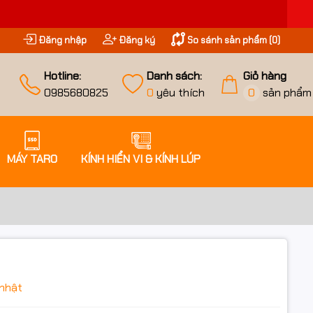
Đăng nhập
Đăng ký
So sánh sản phẩm (
0
)
Hotline:
Danh sách:
Giỏ hàng
0985680825
0
yêu thích
0
sản phẩm
MÁY TARO
KÍNH HIỂN VI & KÍNH LÚP
nhật
iều ưu đãi