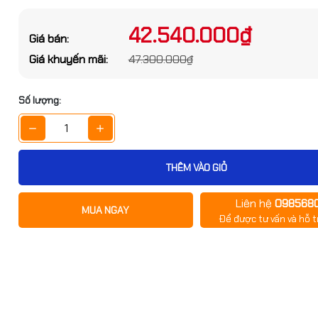
bạn nhé
42.540.000₫
Giá bán:
Giá khuyến mãi:
47.300.000₫
Số lượng:
GỬI THÔNG TIN
THÊM VÀO GIỎ
00x600x80 Dùng Cho
NC, Máy Phay
Liên hệ
098568
MUA NGAY
Để được tư vấn và hỗ t
350.000₫