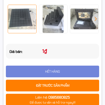
1₫
Giá bán:
HẾT HÀNG
ĐẶT TRƯỚC SẢN PHẨM
Liên hệ
0985680825
Để được tư vấn và hỗ trợ ngay!!!