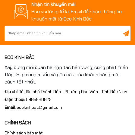
Nhận tin khuyến mãi
Bạn vui lòng để lại Email để nhận thông tin
khuyến mãi từ Eco Kinh Bắc.
Bàn Map gia công cho cty EM-Tech & Dreamtech Việt Nam KCN
Yên Phong II - Bắc Ninh
Sản phẩm liên quan:
ECO KINH BẮC
Bàn máp kích thước 1000x750x150mm
Xây dựng mối quan hệ hợp tác bền vững, cùng phát triển.
Đáp ứng mong muốn và yêu cầu của khách hàng một
Bàn máp kích thước 1000x630x150mm
cách tốt nhất.
Nhận gia công bàn máp đá theo yêu cầu – Chuẩn phẳng cho
Địa chỉ:
Tổ dân phố Thành Dền - Phường Đào Viên - Tỉnh Bắc Ninh
cơ khí chính xác
Điện thoại:
0985680825
Email:
ecokinhbac@gmail.com
Các hạng mục gia công theo bản vẽ
CHÍNH SÁCH
1. Gia công kích thước theo yêu cầu
Chính sách bảo mật