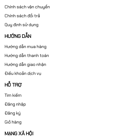
Chiều dài, chiều rộng, độ dày theo bản vẽ
Chính sách vận chuyển
Tính toán phù hợp tải trọng sử dụng
Chính sách đổi trả
Đảm bảo độ ổn định hình học lâu dài
Quy định sử dụng
HƯỚNG DẪN
2. Gia công mài phẳng chính xác
Hướng dẫn mua hàng
Độ chính xác:
Grade 00, Grade 0, Grade 1
Hướng dẫn thanh toán
Mài phẳng đạt chuẩn đo kiểm
Hướng dẫn giao nhận
Phù hợp cho phòng QC, lắp máy chính xác
Điều khoản dịch vụ
HỖ TRỢ
3. Gia công lỗ, ren, rãnh
Tìm kiếm
Khoan lỗ xuyên, lỗ bậc
Đăng nhập
Cấy insert ren kim loại (M6, M8, M10…)
Đăng ký
Gia công rãnh thẳng, rãnh T
Giỏ hàng
Gia công mặt lắp ray trượt, module
MẠNG XÃ HỘI