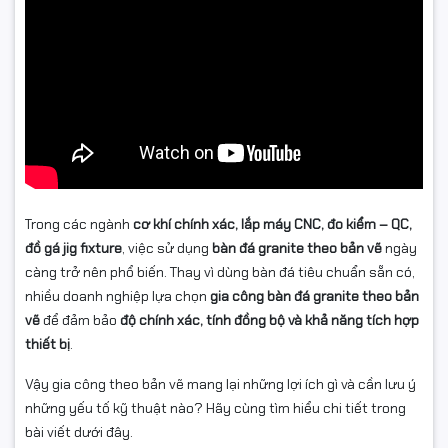
Trong các ngành
cơ khí chính xác, lắp máy CNC, đo kiểm – QC,
đồ gá jig fixture
, việc sử dụng
bàn đá granite theo bản vẽ
ngày
càng trở nên phổ biến. Thay vì dùng bàn đá tiêu chuẩn sẵn có,
nhiều doanh nghiệp lựa chọn
gia công bàn đá granite theo bản
vẽ
để đảm bảo
độ chính xác, tính đồng bộ và khả năng tích hợp
thiết bị
.
Vậy gia công theo bản vẽ mang lại những lợi ích gì và cần lưu ý
những yếu tố kỹ thuật nào? Hãy cùng tìm hiểu chi tiết trong
bài viết dưới đây.