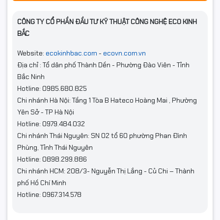
CÔNG TY CỔ PHẦN ĐẦU TƯ KỸ THUẬT CÔNG NGHỆ ECO KINH
BẮC
Website:
ecokinhbac.com
-
ecovn.com.vn
Địa chỉ : Tổ dân phố Thành Dền - Phường Đào Viên - Tỉnh
Bắc Ninh
Hotline: 0985.680.825
Chi nhánh Hà Nội: Tầng 1 Tòa B Hateco Hoàng Mai , Phường
Yên Sở - TP Hà Nội
Hotline: 0979.484.032
Chi nhánh Thái Nguyên: SN 02 tổ 60 phường Phan Đình
Phùng, Tỉnh Thái Nguyên
Hotline: 0898.299.886
Chi nhánh HCM: 208/3- Nguyễn Thị Lắng - Củ Chi – Thành
phố Hồ Chí Minh
Hotline: 0967.314.578