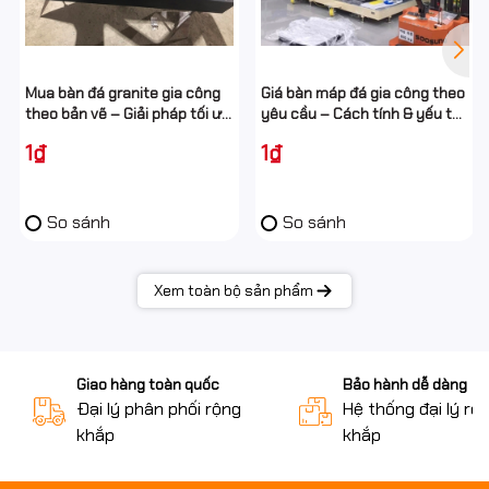
Việc gia công theo bản vẽ mang lại nhiều lợi ích rõ rệt:
✔ Phù hợp tuyệt đối với không gian lắp đặt
Mua bàn đá granite gia công
Giá bàn máp đá gia công theo
✔ Dễ tích hợp máy móc, đồ gá, thiết bị đo
theo bản vẽ – Giải pháp tối ưu
yêu cầu – Cách tính & yếu tố
cho cơ khí chính xác
ảnh hưởng
✔ Đảm bảo đúng yêu cầu kỹ thuật ngay từ đầu
1₫
1₫
✔ Giảm chi phí chỉnh sửa, cải tạo về sau
✔ Nâng cao hiệu quả đo kiểm và lắp ráp
So sánh
So sánh
Xem toàn bộ sản phẩm
Giao hàng toàn quốc
Bảo hành dễ dàng
Đại lý phân phối rộng
Hệ thống đại lý rộ
khắp
khắp