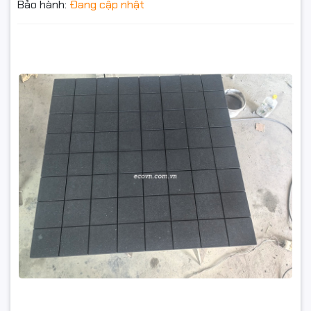
Bảo hành:
Đang cập nhật
Gia công bàn đá granite theo bản vẽ – Giải pháp chuẩn
phẳng cho cơ khí chính xác
1₫
Đặt trước sản phẩm để nhận thêm nhiều ưu đãi bạn
nhé
GỬI THÔNG TIN