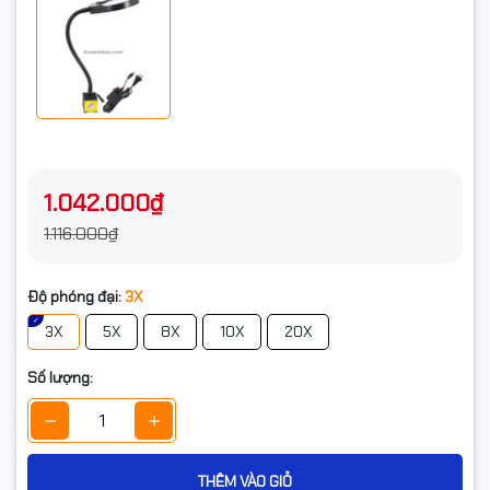
1.042.000₫
1.116.000₫
Độ phóng đại:
3X
3X
5X
8X
10X
20X
Số lượng:
THÊM VÀO GIỎ