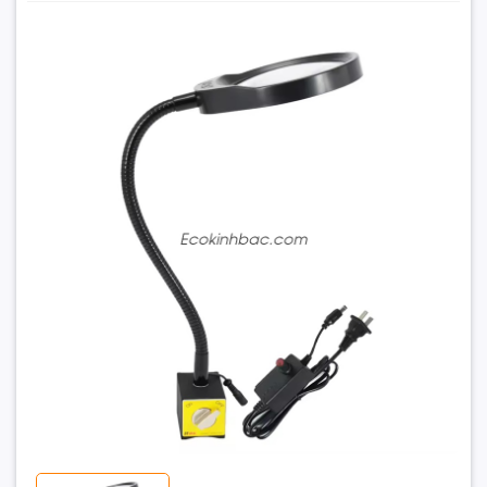
Kính Lúp Để Bàn PD-032B Có Đèn LED
795.000₫
Đặt trước sản phẩm để nhận thêm nhiều ưu đãi bạn
nhé
GỬI THÔNG TIN