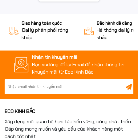
PD-032B sử dụng dạng kẹp bàn giúp cố định chắc chắn trên
bàn thao tác, tiết kiệm diện tích và tăng độ ổn định khi sử
Giao hàng toàn quốc
Bảo hành dễ dàng
dụng.
Đại lý phân phối rộng
Hệ thống đại lý rộ
khắp
khắp
Thiết kế phù hợp cho bàn kỹ thuật, xưởng sản xuất, phòng QC
và khu vực sửa chữa điện tử.
Nhận tin khuyến mãi
Bạn vui lòng để lại Email để nhận thông tin
khuyến mãi từ Eco Kinh Bắc.
ECO KINH BẮC
Xây dựng mối quan hệ hợp tác bền vững, cùng phát triển.
Đáp ứng mong muốn và yêu cầu của khách hàng một
cách tốt nhất.