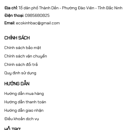
Địa chỉ:
Tổ dân phố Thành Dền - Phường Đào Viên - Tỉnh Bắc Ninh
Điện thoại:
0985680825
Email:
ecokinhbac@gmail.com
CHÍNH SÁCH
3. Ứng dụng thực tế của kính lúp PD-032B
Chính sách bảo mật
Chính sách vận chuyển
3.1. Hỗ trợ hàn mạch điện tử
Chính sách đổi trả
Kính lúp giúp quan sát rõ chân linh kiện và mối hàn khi thao tác
Quy định sử dụng
trên bo mạch điện tử, đặc biệt phù hợp với sửa main điện
thoại, sửa laptop, hàn SMT và đóng IC.
HƯỚNG DẪN
Hướng dẫn mua hàng
3.2. Kiểm tra lỗi sản phẩm QC
Hướng dẫn thanh toán
Trong ngành điện tử và cơ khí chính xác, kính lúp hỗ trợ kiểm
Hướng dẫn giao nhận
tra lỗi bề mặt, vết nứt nhỏ, bụi bẩn linh kiện và sai lệch gia
Điều khoản dịch vụ
công.
HỖ TRỢ