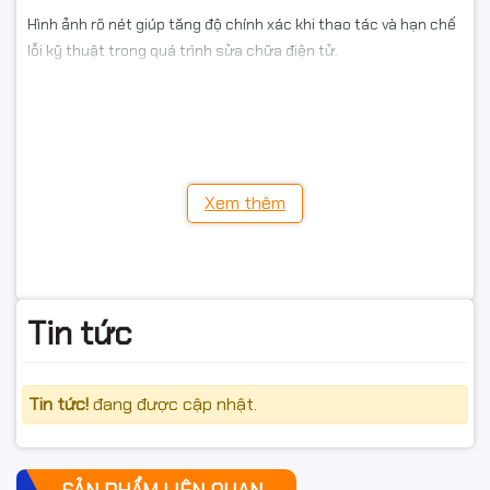
Hình ảnh rõ nét giúp tăng độ chính xác khi thao tác và hạn chế
lỗi kỹ thuật trong quá trình sửa chữa điện tử.
2.2. Đèn LED chiếu sáng chống mỏi mắt
Sản phẩm tích hợp hệ thống đèn LED ánh sáng trắng giúp tăng
khả năng quan sát, giảm bóng đổ và hạn chế nhức mắt khi làm
việc trong thời gian dài.
Xem thêm
Đèn LED có độ sáng ổn định, tiết kiệm điện năng và phù hợp
môi trường làm việc kỹ thuật chuyên nghiệp.
Tin tức
Tin tức!
đang được cập nhật.