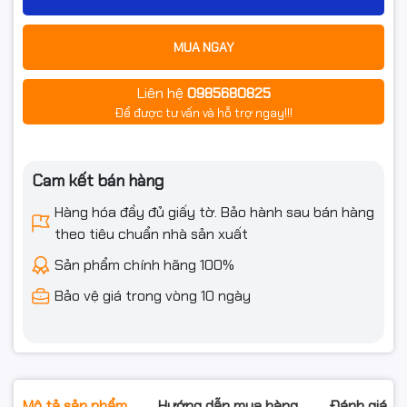
MUA NGAY
Liên hệ
0985680825
Để được tư vấn và hỗ trợ ngay!!!
Cam kết bán hàng
Hàng hóa đầy đủ giấy tờ. Bảo hành sau bán hàng
theo tiêu chuẩn nhà sản xuất
Sản phẩm chính hãng 100%
Bảo vệ giá trong vòng 10 ngày
Mô tả sản phẩm
Hướng dẫn mua hàng
Đánh giá s