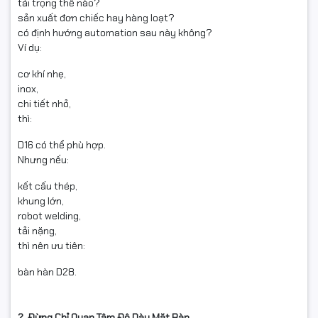
tải trọng thế nào?
sản xuất đơn chiếc hay hàng loạt?
có định hướng automation sau này không?
Ví dụ:
cơ khí nhẹ,
inox,
chi tiết nhỏ,
thì:
D16 có thể phù hợp.
Nhưng nếu:
kết cấu thép,
khung lớn,
robot welding,
tải nặng,
thì nên ưu tiên:
bàn hàn D28.
2. Đừng Chỉ Quan Tâm Độ Dày Mặt Bàn