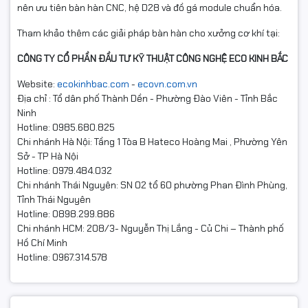
nên ưu tiên bàn hàn CNC, hệ D28 và đồ gá module chuẩn hóa.
Tham khảo thêm các giải pháp bàn hàn cho xưởng cơ khí tại:
CÔNG TY CỔ PHẦN ĐẦU TƯ KỸ THUẬT CÔNG NGHỆ ECO KINH BẮC
Website:
ecokinhbac.com
-
ecovn.com.vn
Địa chỉ : Tổ dân phố Thành Dền - Phường Đào Viên - Tỉnh Bắc
Ninh
Hotline: 0985.680.825
Chi nhánh Hà Nội: Tầng 1 Tòa B Hateco Hoàng Mai , Phường Yên
Sở - TP Hà Nội
Hotline: 0979.484.032
Chi nhánh Thái Nguyên: SN 02 tổ 60 phường Phan Đình Phùng,
Tỉnh Thái Nguyên
Hotline: 0898.299.886
Chi nhánh HCM: 208/3- Nguyễn Thị Lắng - Củ Chi – Thành phố
Hồ Chí Minh
Hotline: 0967.314.578