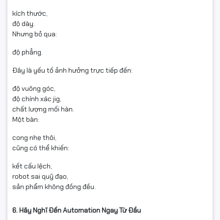
kích thước,
độ dày.
Nhưng bỏ qua:
độ phẳng.
Đây là yếu tố ảnh hưởng trực tiếp đến:
độ vuông góc,
độ chính xác jig,
chất lượng mối hàn.
Một bàn:
cong nhẹ thôi,
cũng có thể khiến:
kết cấu lệch,
robot sai quỹ đạo,
sản phẩm không đồng đều.
6. Hãy Nghĩ Đến Automation Ngay Từ Đầu