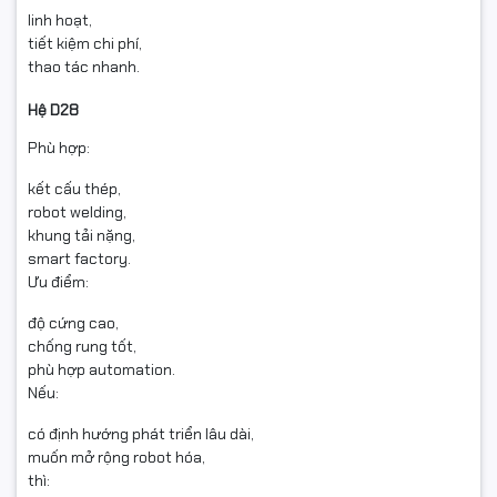
linh hoạt,
tiết kiệm chi phí,
thao tác nhanh.
Hệ D28
Phù hợp:
kết cấu thép,
robot welding,
khung tải nặng,
smart factory.
Ưu điểm:
độ cứng cao,
chống rung tốt,
phù hợp automation.
Nếu:
có định hướng phát triển lâu dài,
muốn mở rộng robot hóa,
thì: