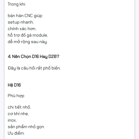
Trong khi:
bàn hàn CNC giúp:
setup nhanh,
chính xác hơn,
hỗ trợ đồ gá module,
dễ mở rộng sau này.
4. Nên Chọn D16 Hay D28?
Đây là câu hỏi rất phổ biến.
Hệ D16
Phù hợp:
chi tiết nhỏ,
cơ khí nhẹ,
inox,
sản phẩm nhỏ gọn.
Ưu điểm: