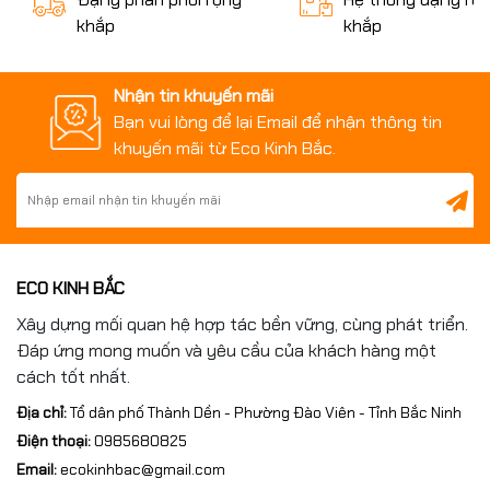
khắp
khắp
Nhận tin khuyến mãi
Bạn vui lòng để lại Email để nhận thông tin
4. Kiểm tra khả năng chịu tải
khuyến mãi từ Eco Kinh Bắc.
Một bàn gang có kích thước lớn chưa chắc đã chịu tải tốt.
Khả năng chịu tải phụ thuộc vào:
Mác gang sử dụng.
ECO KINH BẮC
Chiều dày mặt bàn.
Hệ thống gân tăng cứng.
Xây dựng mối quan hệ hợp tác bền vững, cùng phát triển.
Kết cấu tổng thể.
Đáp ứng mong muốn và yêu cầu của khách hàng một
Đối với các nhà máy chế tạo máy hoặc năng lượng, đây là yếu
cách tốt nhất.
tố cần được tính toán ngay từ giai đoạn thiết kế.
Địa chỉ:
Tổ dân phố Thành Dền - Phường Đào Viên - Tỉnh Bắc Ninh
Điện thoại:
0985680825
5. Chọn đúng vật liệu gang đúc
Email:
ecokinhbac@gmail.com
Hai loại vật liệu được sử dụng phổ biến hiện nay là: