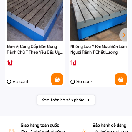
800x600 mm
1000x800 mm
1500x1000 mm
2000x1500 mm
2500x1500 mm
3000x2000 mm
Không nên chọn bàn quá sát kích thước sản phẩm vì sẽ gây
khó khăn trong quá trình lắp ráp và đo kiểm.
Đơn Vị Cung Cấp Bàn Gang
Những Lưu Ý Khi Mua Bàn Làm
Rãnh Chữ T Theo Yêu Cầu Uy
Nguội Rãnh T Chất Lượng
Tín
1₫
1₫
So sánh
So sánh
Xem toàn bộ sản phẩm
Giao hàng toàn quốc
Bảo hành dễ dàng
Đại lý phân phối rộng
Hệ thống đại lý rộ