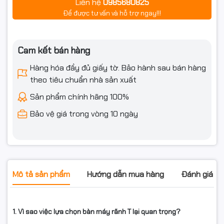
Liên hệ
0985680825
Để được tư vấn và hỗ trợ ngay!!!
Cam kết bán hàng
Hàng hóa đầy đủ giấy tờ. Bảo hành sau bán hàng
theo tiêu chuẩn nhà sản xuất
Sản phẩm chính hãng 100%
Bảo vệ giá trong vòng 10 ngày
Mô tả sản phẩm
Hướng dẫn mua hàng
Đánh giá s
1. Vì sao việc lựa chọn bàn máy rãnh T lại quan trọng?