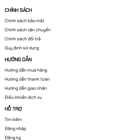
CHÍNH SÁCH
Gang HT250
Chính sách bảo mật
Đây là lựa chọn phổ biến nhất.
Chính sách vận chuyển
Chính sách đổi trả
Ưu điểm:
Quy định sử dụng
Giá thành hợp lý.
Chống rung tốt.
HƯỚNG DẪN
Độ cứng ổn định.
Hướng dẫn mua hàng
Gang HT300
Hướng dẫn thanh toán
Phù hợp với:
Hướng dẫn giao nhận
Điều khoản dịch vụ
Tải trọng lớn.
Máy công nghiệp nặng.
HỖ TRỢ
Dây chuyền sản xuất liên tục.
Mặc dù chi phí đầu tư cao hơn nhưng HT300 mang lại tuổi thọ
Tìm kiếm
và độ ổn định tốt hơn.
Đăng nhập
Đăng ký