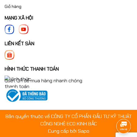
Giỏ hàng
MẠNG XÃ HỘI
LIÊN KẾT SÀN
HÌNH THỨC THANH TOÁN
Quét QR để mua hàng nhanh chóng
Bản quyền thuộc về CÔNG TY CỔ PHẦN ĐẦU TƯ KỸ THUẬT
CÔNG NGHỆ ECO KINH BẮC
6. Quan tâm đến tiêu chuẩn rãnh chữ T
Cung cấp bởi
Sapo
Rãnh chữ T là bộ phận quyết định khả năng gá lắp trên bàn