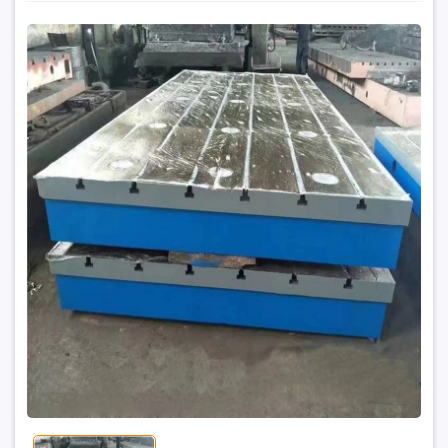
Kinh Nghiệm Lựa Chọn Bàn Máy Rãnh T Cho Nhà Máy
1₫
Đặt trước sản phẩm để nhận thêm nhiều ưu đãi bạn
nhé
GỬI THÔNG TIN