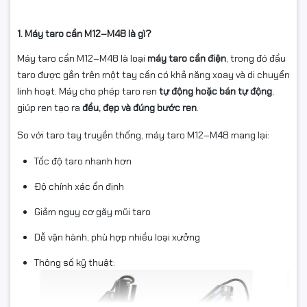
1. Máy taro cần M12–M48 là gì?
Máy taro cần M12–M48 là loại
máy taro cần điện
, trong đó đầu
taro được gắn trên một tay cần có khả năng xoay và di chuyển
linh hoạt. Máy cho phép taro ren
tự động hoặc bán tự động
,
giúp ren tạo ra
đều, đẹp và đúng bước ren
.
So với taro tay truyền thống, máy taro M12–M48 mang lại:
Tốc độ taro nhanh hơn
Độ chính xác ổn định
Giảm nguy cơ gãy mũi taro
Dễ vận hành, phù hợp nhiều loại xưởng
Thông số kỹ thuật: