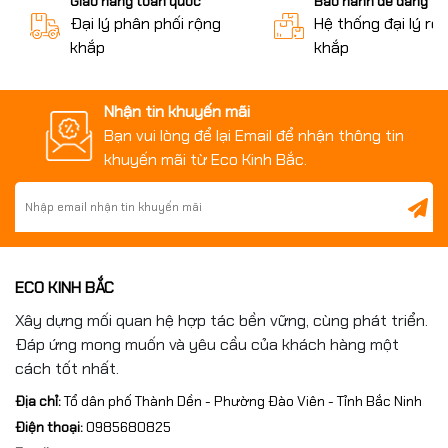
Giao hàng toàn quốc
Bảo hành dễ dàng
Đại lý phân phối rộng
Hệ thống đại lý rộ
khắp
khắp
Nhận tin khuyến mãi
Bạn vui lòng để lại Email để nhận thông tin
khuyến mãi từ Eco Kinh Bắc.
3. Ứng dụng máy taro cần M12–M48 trong thực tế
Máy taro M12–M48 được sử dụng rộng rãi trong:
ECO KINH BẮC
Gia công ren chi tiết cơ khí
Xây dựng mối quan hệ hợp tác bền vững, cùng phát triển.
Sản xuất kết cấu thép, khung máy
Đáp ứng mong muốn và yêu cầu của khách hàng một
cách tốt nhất.
Gia công đồ gá, khuôn mẫu
Địa chỉ:
Tổ dân phố Thành Dền - Phường Đào Viên - Tỉnh Bắc Ninh
Xưởng cơ khí sửa chữa và chế tạo
Điện thoại:
0985680825
Sản xuất hàng loạt chi tiết cần taro ren