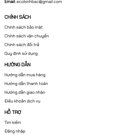
Email:
ecokinhbac@gmail.com
👉 Với dải taro M12–M48, máy
rất phù hợp cho xưởng cơ khí
CHÍNH SÁCH
nhỏ và vừa
, nơi cần sự linh hoạt và hiệu quả.
Chính sách bảo mật
Chính sách vận chuyển
Chính sách đổi trả
Quy định sử dụng
HƯỚNG DẪN
Hướng dẫn mua hàng
Hướng dẫn thanh toán
Hướng dẫn giao nhận
Điều khoản dịch vụ
HỖ TRỢ
Tìm kiếm
Đăng nhập