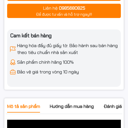
Liên hệ
0985680825
Để được tư vấn và hỗ trợ ngay!!!
Cam kết bán hàng
Hàng hóa đầy đủ giấy tờ. Bảo hành sau bán hàng
theo tiêu chuẩn nhà sản xuất
Sản phẩm chính hãng 100%
Bảo vệ giá trong vòng 10 ngày
Mô tả sản phẩm
Hướng dẫn mua hàng
Đánh giá s