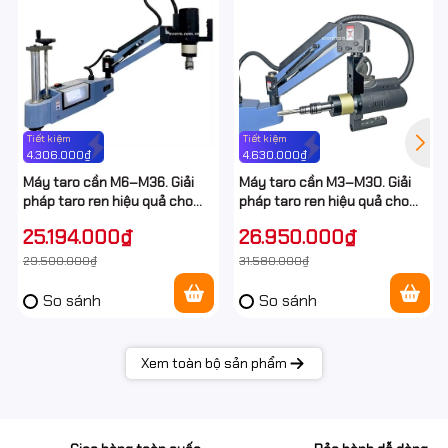
Dải taro M12–M48 phổ biến
, đáp ứng hầu hết nhu cầu taro
trong cơ khí
Động cơ điện mạnh mẽ
, sử dụng nguồn điện 220V thông
dụng
Taro ren nhanh và đều
, hạn chế lỗi ren và gãy mũi taro
Tiết kiệm
Tiết kiệm
4.306.000₫
4.630.000₫
Tay cần linh hoạt
, dễ tiếp cận nhiều vị trí gia công
Máy taro cần M6–M36. Giải
Máy taro cần M3–M30. Giải
pháp taro ren hiệu quả cho
pháp taro ren hiệu quả cho
Tiết kiệm thời gian và chi phí nhân công
cho xưởng cơ khí
xưởng cơ khí
xưởng cơ khí
25.194.000₫
26.950.000₫
29.500.000₫
31.580.000₫
So sánh
So sánh
Xem toàn bộ sản phẩm