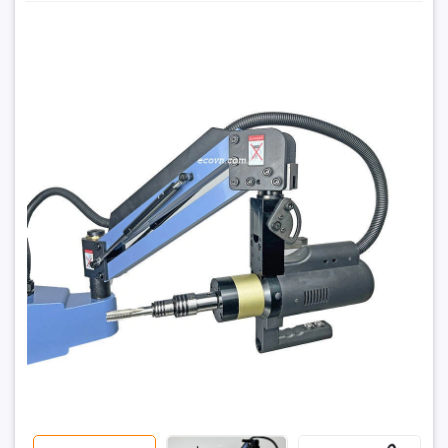
Máy taro cần M12–M48. Giải pháp taro ren hiệu quả cho
xưởng cơ khí
22.860.000₫
Đặt trước sản phẩm để nhận thêm nhiều ưu đãi bạn
nhé
GỬI THÔNG TIN