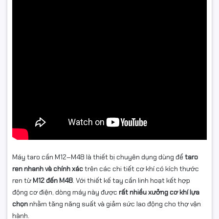
Máy taro cần M12–M48 là thiết bị chuyên dụng dùng để
taro
ren nhanh và chính xác
trên các chi tiết cơ khí có kích thước
ren từ
M12 đến M48
. Với thiết kế tay cần linh hoạt kết hợp
động cơ điện, dòng máy này được
rất nhiều xưởng cơ khí lựa
chọn
nhằm tăng năng suất và giảm sức lao động cho thợ vận
hành.