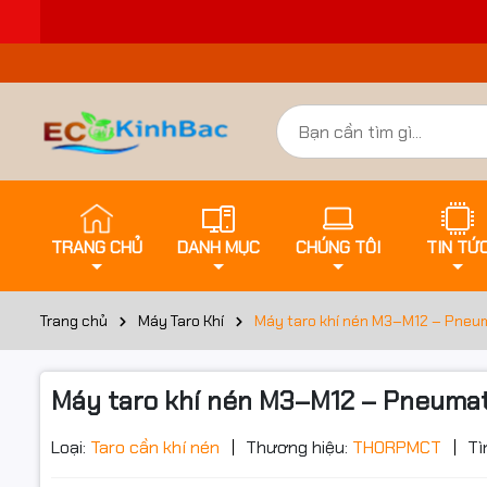
TRANG CHỦ
DANH MỤC
CHÚNG TÔI
TIN TỨ
Trang chủ
Máy Taro Khí
Máy taro khí nén M3–M12 – Pneu
Máy taro khí nén M3–M12 – Pneumat
Đặt trư
Loại:
Taro cần khí nén
Thương hiệu:
THORPMCT
Tì