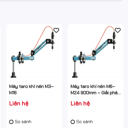
g lượng chính
để quay trục kẹp mũi taro, giúp taro ren trên các
 Khí nén cung cấp lực đều và ổn định hơn so với nguồn điện trực
tiếp.
o tác taro ở nhiều vị trí khác nhau trên phôi, thuận tiện cho
Máy taro khí nén M3–
Máy taro khí nén M6–
M16
M24 900mm – Giải pháp
taro ren công nghiệp
Liên hệ
Liên hệ
So sánh
So sánh