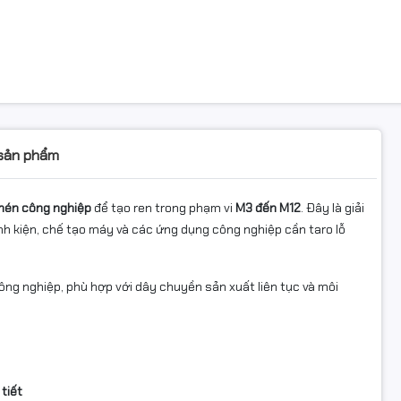
 sản phẩm
 nén công nghiệp
để tạo ren trong phạm vi
M3 đến M12
. Đây là giải
inh kiện, chế tạo máy và các ứng dụng công nghiệp cần taro lỗ
ông nghiệp, phù hợp với dây chuyền sản xuất liên tục và môi
 tiết