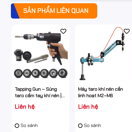
SẢN PHẨM LIÊN QUAN
2. Máy taro khí nén M3–M12 là gì?
Máy taro khí nén M3–M12 là thiết bị dùng
khí nén làm nguồn năn
vật liệu như thép, inox, nhôm với kích thước ren từ
M3 đến M12
.
tiếp, giảm mỏi tay và gãy mũi taro, đặc biệt khi taro nhiều lỗ liên 
Máy thường đi kèm tay cần hoặc cần taro linh hoạt, cho phép tha
công việc sản xuất hàng loạt
Tapping Gun – Súng
Máy taro khí nén cần
taro cầm tay khí nén |
linh hoạt M2–M6
Taro nhanh – chính xác
Liên hệ
Liên hệ
– linh hoạt
So sánh
So sánh