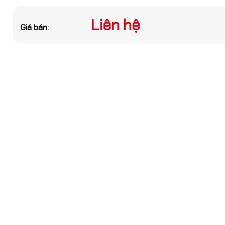
bạn nhé
Liên hệ
Giá bán:
GỬI THÔNG TIN
khí nén M3–M12 –
apping Machine cho
g sản xuất
iên hệ