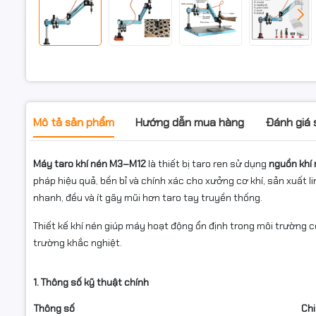
Mô tả sản phẩm
Hướng dẫn mua hàng
Đánh giá
Máy taro khí nén M3–M12
là thiết bị taro ren sử dụng
nguồn khí
pháp hiệu quả, bền bỉ và chính xác cho xưởng cơ khí, sản xuất l
nhanh, đều và ít gãy mũi hơn taro tay truyền thống.
Thiết kế khí nén giúp máy hoạt động ổn định trong môi trường c
trường khắc nghiệt.
1. Thông số kỹ thuật chính
Thông số
Chi