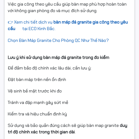
Việc gia công theo yêu cầu giúp bàn map phù hợp hoàn toàn
với không gian phòng đo và mục đích sử dụng.
👉 Xem chi tiết dịch vụ
bàn máp đá granite gia công theo yêu
cầu
tại ECO Kinh Bắc.
Chọn Bàn Máp Granite Cho Phòng QC Như Thế Nào?
Lưu ý khi sử dụng bàn máp đá granite trong đo kiểm
Để đảm bảo độ chính xác lâu dài, cần lưu ý:
Đặt bàn máp trên nền ổn định
Vệ sinh bề mặt trước khi đo
Tránh va đập mạnh gây sứt mẻ
Kiểm tra và hiệu chuẩn định kỳ
Sử dụng và bảo quản đúng cách sẽ giúp bàn map granite
duy
trì độ chính xác trong thời gian dài
.