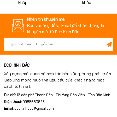
khắp
khắp
Nhận tin khuyến mãi
Bạn vui lòng để lại Email để nhận thông tin
khuyến mãi từ Eco Kinh Bắc.
ECO KINH BẮC
Xây dựng mối quan hệ hợp tác bền vững, cùng phát triển.
Đáp ứng mong muốn và yêu cầu của khách hàng một
cách tốt nhất.
Địa chỉ:
Tổ dân phố Thành Dền - Phường Đào Viên - Tỉnh Bắc Ninh
Điện thoại:
0985680825
Email:
ecokinhbac@gmail.com