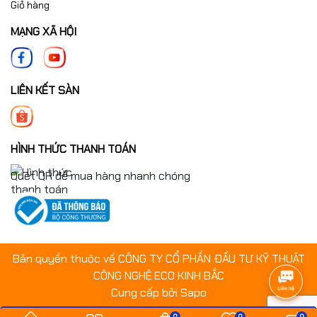
Giỏ hàng
MẠNG XÃ HỘI
LIÊN KẾT SÀN
HÌNH THỨC THANH TOÁN
Quét QR để mua hàng nhanh chóng
Bản quyền thuộc về CÔNG TY CỔ PHẦN ĐẦU TƯ KỸ THUẬT
CÔNG NGHỆ ECO KINH BẮC
Cung cấp bởi
Sapo
0
0
0