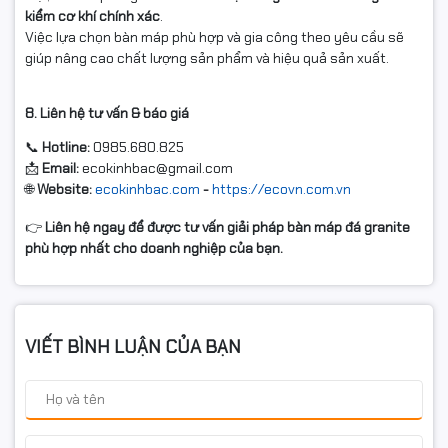
kiểm cơ khí chính xác
.
Việc lựa chọn bàn máp phù hợp và gia công theo yêu cầu sẽ
giúp nâng cao chất lượng sản phẩm và hiệu quả sản xuất.
8. Liên hệ tư vấn & báo giá
📞
Hotline:
0985.680.825
📩
Email:
ecokinhbac@gmail.com
🌐
Website:
ecokinhbac.com
-
https://ecovn.com.vn
👉
Liên hệ ngay để được tư vấn giải pháp bàn máp đá granite
phù hợp nhất cho doanh nghiệp của bạn.
VIẾT BÌNH LUẬN CỦA BẠN