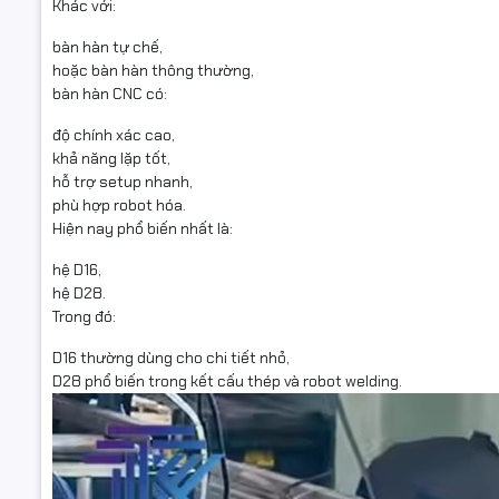
Khác với:
bàn hàn tự chế,
hoặc bàn hàn thông thường,
bàn hàn CNC có:
độ chính xác cao,
khả năng lặp tốt,
hỗ trợ setup nhanh,
phù hợp robot hóa.
Hiện nay phổ biến nhất là:
hệ D16,
hệ D28.
Trong đó:
D16 thường dùng cho chi tiết nhỏ,
D28 phổ biến trong kết cấu thép và robot welding.