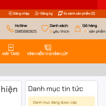
Đăng nhập
Đăng ký
So sánh sản phẩm (
0
)
Hotline:
Danh sách:
Giỏ hàng
0985680825
0
yêu thích
0
sản phẩm
MÁY TARO
KÍNH HIỂN VI & KÍNH LÚP
 hiện
Danh mục tin tức
Danh mục đang được cập