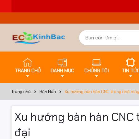
TRANG CHỦ
DANH MỤC
CHÚNG TÔI
TIN TỨ
Trang chủ
Bàn Hàn
Xu hướng bàn hàn CNC trong nhà máy 
Xu hướng bàn hàn CNC t
đại