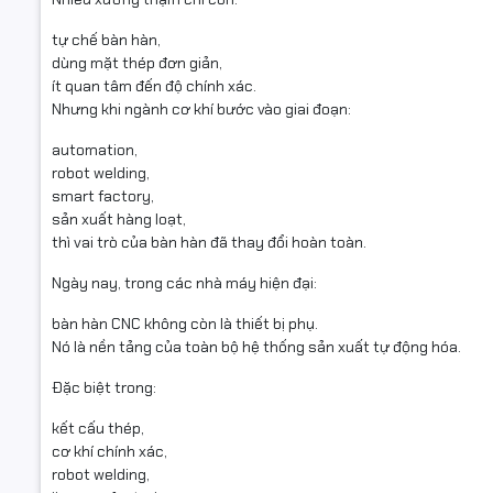
tự chế bàn hàn,
dùng mặt thép đơn giản,
ít quan tâm đến độ chính xác.
Nhưng khi ngành cơ khí bước vào giai đoạn:
automation,
robot welding,
smart factory,
sản xuất hàng loạt,
thì vai trò của bàn hàn đã thay đổi hoàn toàn.
Ngày nay, trong các nhà máy hiện đại:
bàn hàn CNC không còn là thiết bị phụ.
Nó là nền tảng của toàn bộ hệ thống sản xuất tự động hóa.
Đặc biệt trong:
kết cấu thép,
cơ khí chính xác,
robot welding,