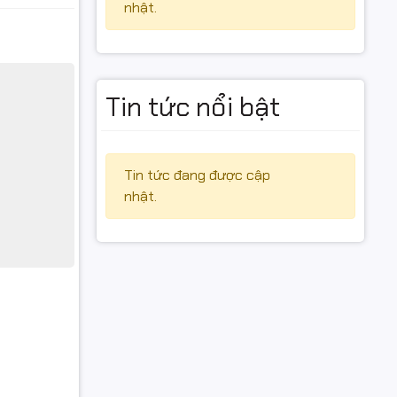
nhật.
Tin tức nổi bật
Tin tức đang được cập
nhật.