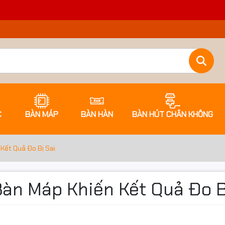
C
BÀN MÁP
BÀN HÀN
BÀN HÚT CHÂN KHÔNG
Kết Quả Đo Bị Sai
Bàn Máp Khiến Kết Quả Đo B