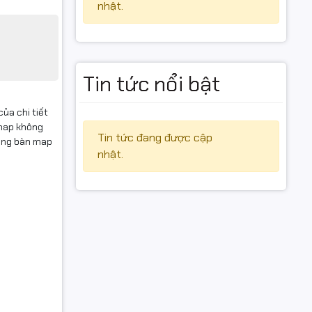
nhật.
Tin tức nổi bật
của chi tiết
 map không
Tin tức đang được cập
dụng bàn map
nhật.