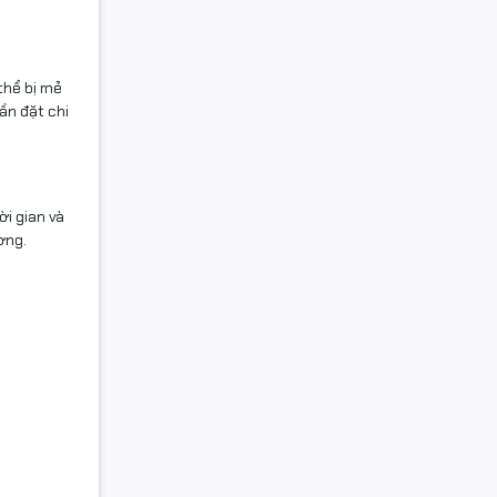
thể bị mẻ
ần đặt chi
ời gian và
ờng.