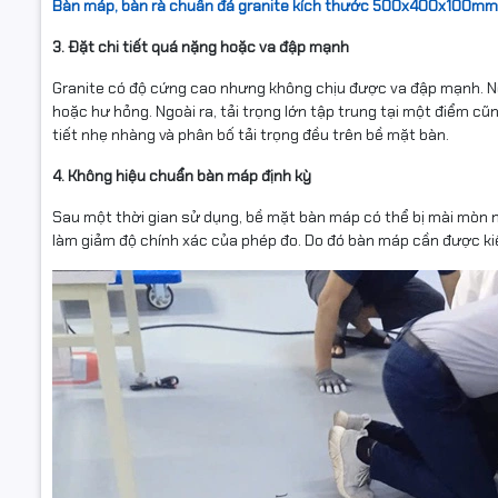
Bàn máp, bàn rà chuẩn đá granite kích thước 500x400x100mm
3. Đặt chi tiết quá nặng hoặc va đập mạnh
Granite có độ cứng cao nhưng không chịu được va đập mạnh. Nế
hoặc hư hỏng. Ngoài ra, tải trọng lớn tập trung tại một điểm c
tiết nhẹ nhàng và phân bố tải trọng đều trên bề mặt bàn.
4. Không hiệu chuẩn bàn máp định kỳ
Sau một thời gian sử dụng, bề mặt bàn máp có thể bị mài mòn nhẹ
làm giảm độ chính xác của phép đo. Do đó bàn máp cần được kiể