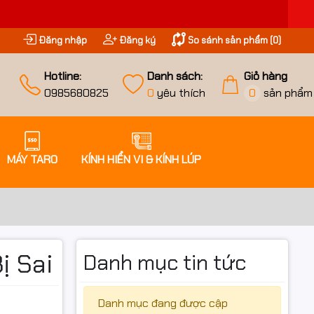
Đăng nhập
Đăng ký
So sánh sản phẩm (
0
)
Hotline:
Danh sách:
Giỏ hàng
0985680825
0
yêu thích
0
sản phẩm
MÁY TARO
KÍNH HIỂN VI & KÍNH LÚP
ị Sai
Danh mục tin tức
Danh mục đang được cập