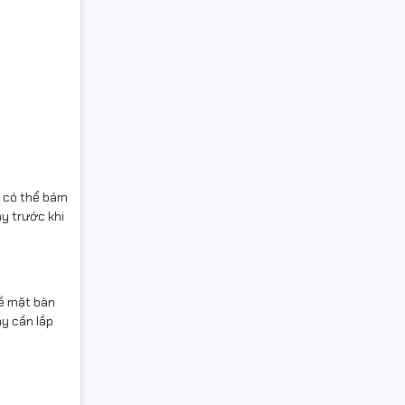
u có thể bám
ậy trước khi
bề mặt bàn
ậy cần lắp