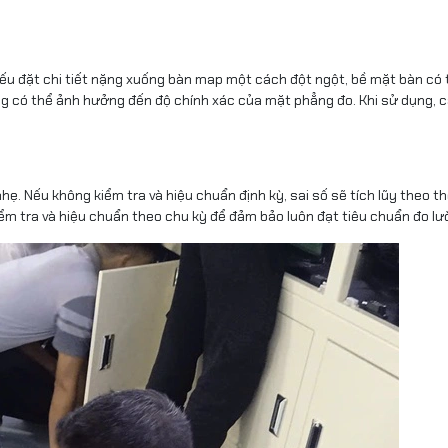
u đặt chi tiết nặng xuống bàn map một cách đột ngột, bề mặt bàn có 
ũng có thể ảnh hưởng đến độ chính xác của mặt phẳng đo. Khi sử dụng, c
. Nếu không kiểm tra và hiệu chuẩn định kỳ, sai số sẽ tích lũy theo th
m tra và hiệu chuẩn theo chu kỳ để đảm bảo luôn đạt tiêu chuẩn đo lư