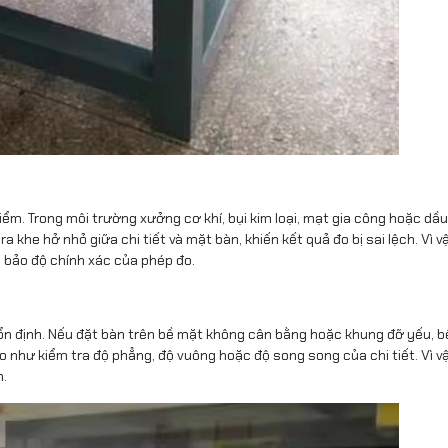
kiểm. Trong môi trường xưởng cơ khí, bụi kim loại, mạt gia công hoặc dầ
ra khe hở nhỏ giữa chi tiết và mặt bàn, khiến kết quả đo bị sai lệch. Vì v
bảo độ chính xác của phép đo.
n định. Nếu đặt bàn trên bề mặt không cân bằng hoặc khung đỡ yếu, 
 như kiểm tra độ phẳng, độ vuông hoặc độ song song của chi tiết. Vì v
m.