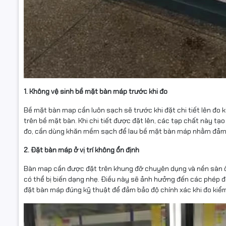
1. Không vệ sinh bề mặt bàn máp trước khi đo
Bề mặt bàn map cần luôn sạch sẽ trước khi đặt chi tiết lên đo 
trên bề mặt bàn. Khi chi tiết được đặt lên, các tạp chất này tạo 
đo, cần dùng khăn mềm sạch để lau bề mặt bàn máp nhằm đảm 
2. Đặt bàn máp ở vị trí không ổn định
Bàn map cần được đặt trên khung đỡ chuyên dụng và nền sàn ổ
có thể bị biến dạng nhẹ. Điều này sẽ ảnh hưởng đến các phép đo
đặt bàn máp đúng kỹ thuật để đảm bảo độ chính xác khi đo kiể