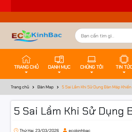
TRANG CHỦ
DANH MỤC
CHÚNG TÔI
TIN TỨ
Trang chủ
Bàn Map
5 Sai Lầm Khi Sử Dụng Bàn Máp Khiến 
5 Sai Lầm Khi Sử Dụng 
Thứ Hai, 23/03/2026
ecokinhbac