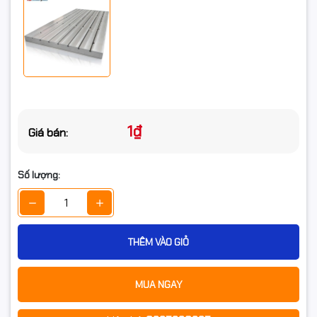
1₫
Giá bán:
Số lượng:
THÊM VÀO GIỎ
MUA NGAY