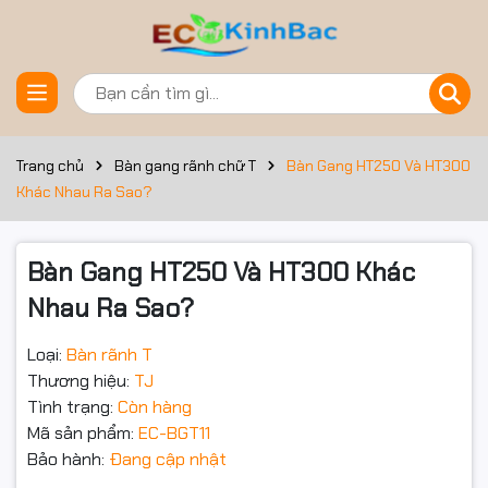
Đặt trước sản phẩm
Trang chủ
Bàn gang rãnh chữ T
Bàn Gang HT250 Và HT300
Khác Nhau Ra Sao?
Bàn Gang HT250 Và HT300 Khác
Nhau Ra Sao?
Loại:
Bàn rãnh T
Thương hiệu:
TJ
Tình trạng:
Còn hàng
Mã sản phẩm:
EC-BGT11
Bảo hành:
Đang cập nhật