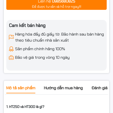
Liên hệ
0985680825
Để được tư vấn và hỗ trợ ngay!!!
Cam kết bán hàng
Hàng hóa đầy đủ giấy tờ. Bảo hành sau bán hàng
theo tiêu chuẩn nhà sản xuất
Sản phẩm chính hãng 100%
Bảo vệ giá trong vòng 10 ngày
Mô tả sản phẩm
Hướng dẫn mua hàng
Đánh giá s
1. HT250 và HT300 là gì?