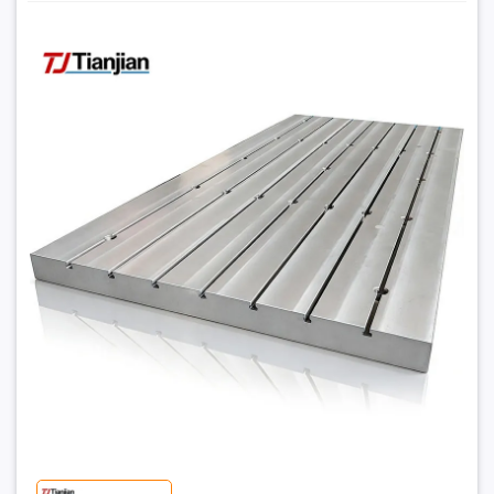
Bàn Gang HT250 Và HT300 Khác Nhau Ra Sao?
1₫
Đặt trước sản phẩm để nhận thêm nhiều ưu đãi bạn
nhé
GỬI THÔNG TIN