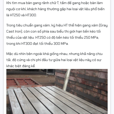
Khi tìm mua bàn gang rãnh chữ T, tấm đế gang hoặc bàn làm
nguội cơ khí, khách hàng thường gặp hai loại vật liệu phổ biến
là HT250 và HT300.
Trong tiêu chuẩn gang xám, ký hiệu HT thể hiện gang xám (Gray
Cast Iron), còn con số phía sau biểu thị giới hạn bền kéo tối
thiểu của vật liệu. HT250 có độ bền kéo tối thiểu 250 MPa,
trong khi HT300 đạt tối thiểu 300 MPa.
Mặc dù nhìn bên ngoài khá giống nhau, nhưng khả năng chịu
tải, độ cứng và chi phí đầu tư giữa hai loại vật liệu này có sự
khác biệt đáng kể.