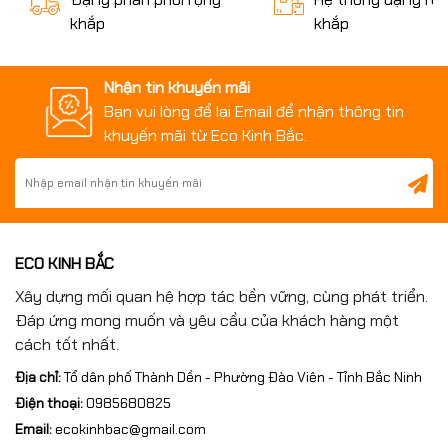
khắp
khắp
Nhận tin khuyến mãi
Bạn vui lòng để lại Email để nhận thông tin
khuyến mãi từ Eco Kinh Bắc.
ECO KINH BẮC
Xây dựng mối quan hệ hợp tác bền vững, cùng phát triển.
Đáp ứng mong muốn và yêu cầu của khách hàng một
4. So sánh khả năng chịu tải
cách tốt nhất.
Địa chỉ:
Tổ dân phố Thành Dền - Phường Đào Viên - Tỉnh Bắc Ninh
HT250
Điện thoại:
0985680825
Phù hợp với:
Email:
ecokinhbac@gmail.com