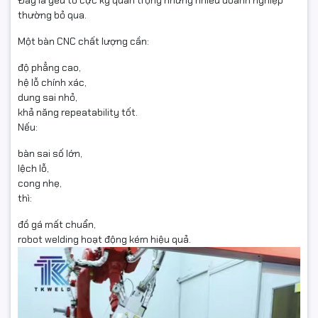
thường bỏ qua.
Một bàn CNC chất lượng cần:
độ phẳng cao,
hệ lỗ chính xác,
dung sai nhỏ,
khả năng repeatability tốt.
Nếu:
bàn sai số lớn,
lệch lỗ,
cong nhẹ,
thì:
đồ gá mất chuẩn,
robot welding hoạt động kém hiệu quả.