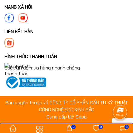
MẠNG XÃ HỘI
LIÊN KẾT SÀN
HÌNH THỨC THANH TOÁN
Quét QR để mua hàng nhanh chóng
Bản quyền thuộc về CÔNG TY CỔ PHẦN ĐẦU TƯ KỸ THUẬT
CÔNG NGHỆ ECO KINH BẮC
Cung cấp bởi
Sapo
0
0
0