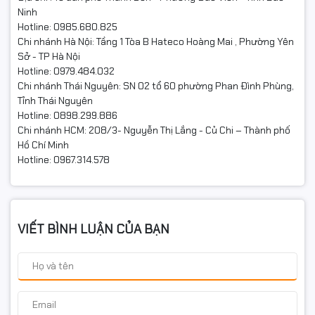
Ninh
Hotline: 0985.680.825
Chi nhánh Hà Nội: Tầng 1 Tòa B Hateco Hoàng Mai , Phường Yên
Sở - TP Hà Nội
Hotline: 0979.484.032
Chi nhánh Thái Nguyên: SN 02 tổ 60 phường Phan Đình Phùng,
Tỉnh Thái Nguyên
Hotline: 0898.299.886
Chi nhánh HCM: 208/3- Nguyễn Thị Lắng - Củ Chi – Thành phố
Hồ Chí Minh
Hotline: 0967.314.578
VIẾT BÌNH LUẬN CỦA BẠN