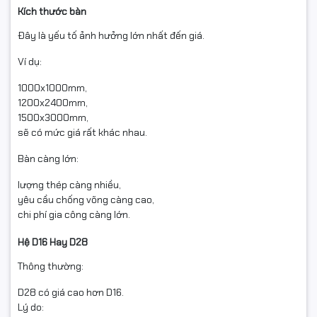
Kích thước bàn
Đây là yếu tố ảnh hưởng lớn nhất đến giá.
Ví dụ:
1000x1000mm,
1200x2400mm,
1500x3000mm,
sẽ có mức giá rất khác nhau.
Bàn càng lớn:
lượng thép càng nhiều,
yêu cầu chống võng càng cao,
chi phí gia công càng lớn.
Hệ D16 Hay D28
Thông thường:
D28 có giá cao hơn D16.
Lý do: