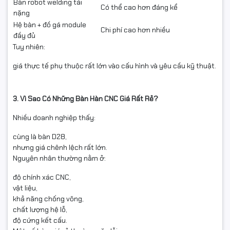
Bàn robot welding tải
Có thể cao hơn đáng kể
nặng
Hệ bàn + đồ gá module
Chi phí cao hơn nhiều
đầy đủ
Tuy nhiên:
giá thực tế phụ thuộc rất lớn vào cấu hình và yêu cầu kỹ thuật.
3. Vì Sao Có Những Bàn Hàn CNC Giá Rất Rẻ?
Nhiều doanh nghiệp thấy:
cùng là bàn D28,
nhưng giá chênh lệch rất lớn.
Nguyên nhân thường nằm ở:
độ chính xác CNC,
vật liệu,
khả năng chống võng,
chất lượng hệ lỗ,
độ cứng kết cấu.