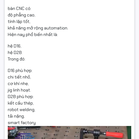
bàn CNC có:
độ phẳng cao,
tính lặp tốt,
khả năng mở rộng automation.
Hiện nay phổ biến nhất là:
hệ D16,
hệ D28.
Trong đó:
D16 phù hợp:
chi tiết nhỏ,
cơ khí nhẹ,
jig linh hoạt.
D28 phù hợp:
kết cấu thép,
robot welding,
tải nặng,
smart factory.