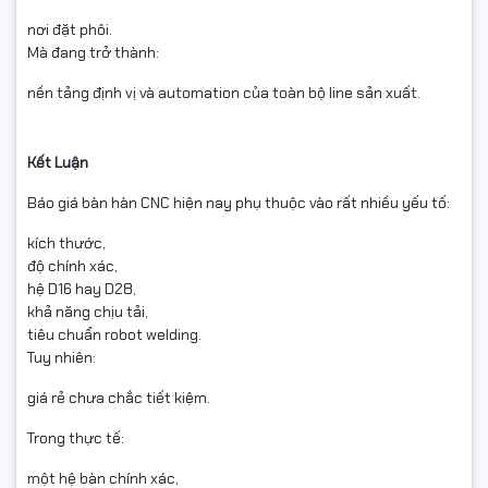
nơi đặt phôi.
Mà đang trở thành:
nền tảng định vị và automation của toàn bộ line sản xuất.
Kết Luận
Báo giá bàn hàn CNC hiện nay phụ thuộc vào rất nhiều yếu tố:
kích thước,
độ chính xác,
hệ D16 hay D28,
khả năng chịu tải,
tiêu chuẩn robot welding.
Tuy nhiên:
giá rẻ chưa chắc tiết kiệm.
Trong thực tế:
một hệ bàn chính xác,