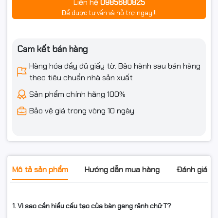
Liên hệ
0985680825
Để được tư vấn và hỗ trợ ngay!!!
Cam kết bán hàng
Hàng hóa đầy đủ giấy tờ. Bảo hành sau bán hàng
theo tiêu chuẩn nhà sản xuất
Sản phẩm chính hãng 100%
Bảo vệ giá trong vòng 10 ngày
Mô tả sản phẩm
Hướng dẫn mua hàng
Đánh giá s
1. Vì sao cần hiểu cấu tạo của bàn gang rãnh chữ T?