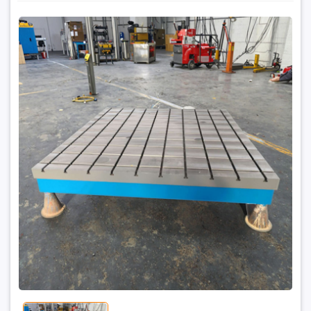
Cấu Tạo Của Bàn Gang Rãnh Chữ T Và Các Bộ Phận
Quan Trọng
1₫
Đặt trước sản phẩm để nhận thêm nhiều ưu đãi bạn
nhé
GỬI THÔNG TIN