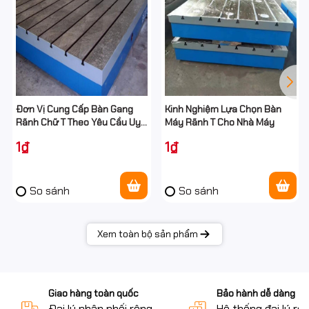
Việc bố trí rãnh hợp lý giúp tăng tính linh hoạt khi sử dụng và
tối ưu hóa không gian làm việc.
Đơn Vị Cung Cấp Bàn Gang
Kinh Nghiệm Lựa Chọn Bàn
Rãnh Chữ T Theo Yêu Cầu Uy
Máy Rãnh T Cho Nhà Máy
Tín
1₫
1₫
So sánh
So sánh
Xem toàn bộ sản phẩm
Giao hàng toàn quốc
Bảo hành dễ dàng
Đại lý phân phối rộng
Hệ thống đại lý rộ