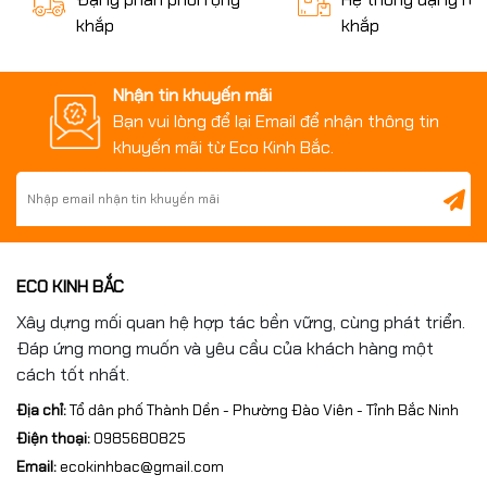
khắp
khắp
4. Thân bàn gang đúc
Nhận tin khuyến mãi
Thân bàn là phần kết cấu chính chịu toàn bộ tải trọng trong
Bạn vui lòng để lại Email để nhận thông tin
quá trình sử dụng.
khuyến mãi từ Eco Kinh Bắc.
Thông thường sản phẩm được đúc từ các loại gang:
Gang HT200
Phù hợp với các ứng dụng thông thường, tải trọng vừa phải.
ECO KINH BẮC
Xây dựng mối quan hệ hợp tác bền vững, cùng phát triển.
Gang HT250
Đáp ứng mong muốn và yêu cầu của khách hàng một
Là vật liệu phổ biến nhất hiện nay nhờ độ cứng tốt, khả năng
cách tốt nhất.
giảm rung cao và độ ổn định lâu dài.
Địa chỉ:
Tổ dân phố Thành Dền - Phường Đào Viên - Tỉnh Bắc Ninh
Điện thoại:
0985680825
Gang HT300
Email:
ecokinhbac@gmail.com