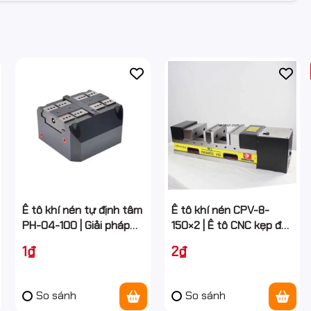
p giảm thời gian setup và tăng số lượng chi tiết gia công trong mỗi
lực (pneumatic-hydraulic booster), giúp tạo lực kẹp ổn định, đủ
0 hoặc thép tương đương, sau xử lý nhiệt, có độ bền và tính ổn
Ê tô khí nén tự định tâm
Ê tô khí nén CPV-8-
PH-04-100 | Giải pháp
150×2 | Ê tô CNC kẹp đôi
n CNC hoặc PLC, DPV-5-150 có thể dễ dàng tích hợp vào dây
gá kẹp CNC chính xác
lực kẹp 4.000kg
1₫
2₫
So sánh
So sánh