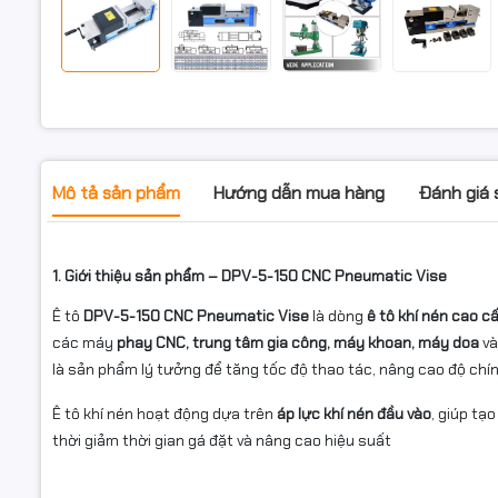
Mô tả sản phẩm
Hướng dẫn mua hàng
Đánh giá
1. Giới thiệu sản phẩm – DPV-5-150 CNC Pneumatic Vise
Ê tô
DPV-5-150 CNC Pneumatic Vise
là dòng
ê tô khí nén cao c
các máy
phay CNC, trung tâm gia công, máy khoan, máy doa
và
là sản phẩm lý tưởng để tăng tốc độ thao tác, nâng cao độ chí
Ê tô khí nén hoạt động dựa trên
áp lực khí nén đầu vào
, giúp tạ
thời giảm thời gian gá đặt và nâng cao hiệu suất