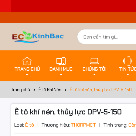
TRANG CHỦ
DANH MỤC
CHÚNG TÔI
TIN TỨ
Trang chủ
Ê Tô Khí Nén
Ê tô khí nén, thủy lực DPV-5-150
Ê tô khí nén, thủy lực DPV-5-150
Đặt trư
Loại:
Ê tô
Thương hiệu:
THORPMCT
Tình trạng:
Cò