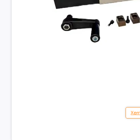
Xem
2. Điểm nổi bật của ê tô khí nén DPV-5-150
🔹
Hoạt động tự động, tăng hiệu suất