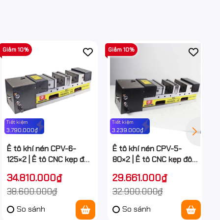
Giảm 10%
Giảm 10%
Tiết kiệm
Tiết kiệm
3.790.000₫
3.239.000₫
Ê tô khí nén CPV-6-
Ê tô khí nén CPV-5-
125×2 | Ê tô CNC kẹp đôi
80×2 | Ê tô CNC kẹp đôi
lực kẹp 4.000kg
lực kẹp 4.000kg
34.810.000₫
29.661.000₫
38.600.000₫
32.900.000₫
So sánh
So sánh