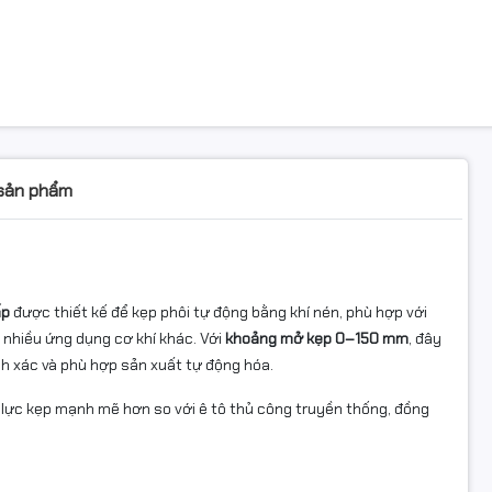
 sản phẩm
ấp
được thiết kế để kẹp phôi tự động bằng khí nén, phù hợp với
 nhiều ứng dụng cơ khí khác. Với
khoảng mở kẹp 0–150 mm
, đây
nh xác và phù hợp sản xuất tự động hóa.
o lực kẹp mạnh mẽ hơn so với ê tô thủ công truyền thống, đồng