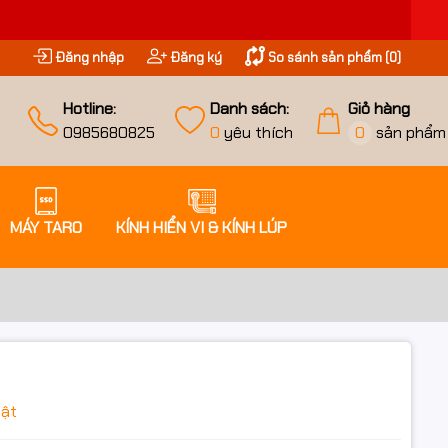
Đăng nhập
Đăng ký
So sánh sản phẩm (
0
)
Hotline:
Danh sách:
Giỏ hàng
0985680825
0
yêu thích
0
sản phẩm
MÁY TARO
KÍNH HIỂN VI & KÍNH LÚP
hật
iều ưu đãi