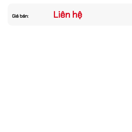
bạn nhé
Liên hệ
Giá bán:
GỬI THÔNG TIN
, thủy lực DPV-5-150
1₫