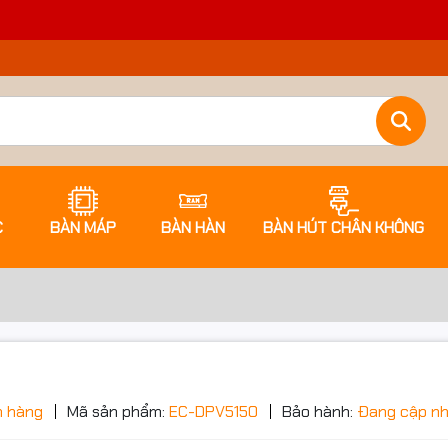
C
BÀN MÁP
BÀN HÀN
BÀN HÚT CHÂN KHÔNG
ớc sản phẩm
n hàng
Mã sản phẩm:
EC-DPV5150
Bảo hành:
Đang cập n
Đặt trước sản phẩm để nhận thêm nh