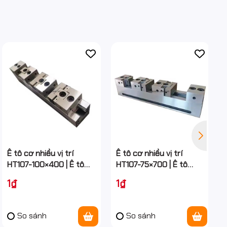
Ê tô cơ nhiều vị trí
Ê tô cơ nhiều vị trí
HT107-100×400 | Ê tô
HT107-75×700 | Ê tô
CNC kẹp nhiều phôi
CNC kẹp nhiều phôi hiệu
1₫
1₫
chính xác
quả.
So sánh
So sánh