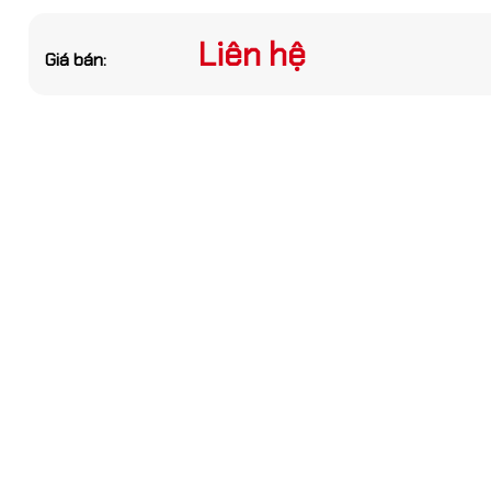
bạn nhé
Liên hệ
Giá bán:
GỬI THÔNG TIN
h tâm CSV-2 | Self-
ecision Vise cho CNC
1₫