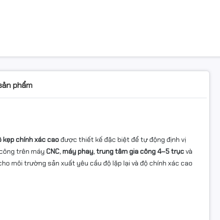
 sản phẩm
ô kẹp chính xác cao
được thiết kế đặc biệt để tự động định vị
ia công trên máy
CNC, máy phay, trung tâm gia công 4–5 trục
và
cho môi trường sản xuất yêu cầu độ lặp lại và độ chính xác cao