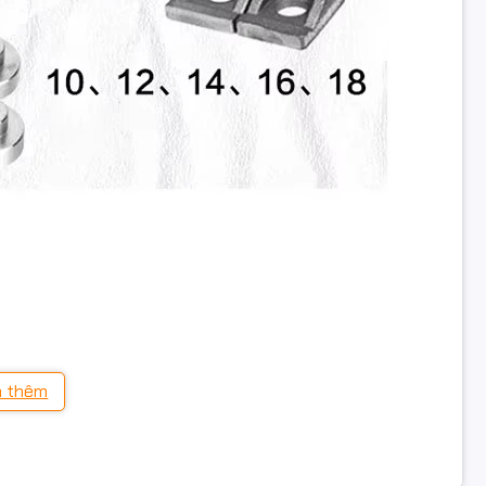
 thêm
 đảm bảo độ chính xác vị trí phôi từ lần đầu tiên.