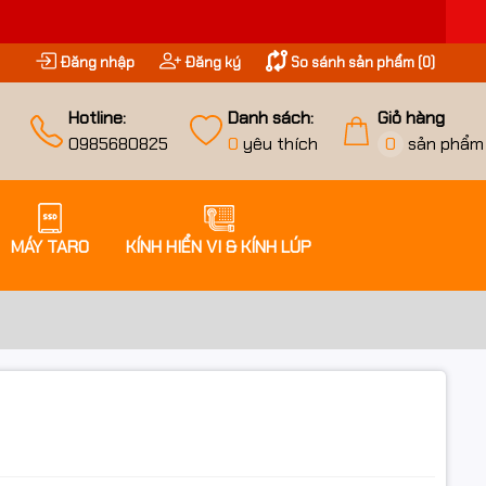
Đăng nhập
Đăng ký
So sánh sản phẩm (
0
)
Hotline:
Danh sách:
Giỏ hàng
0985680825
0
yêu thích
0
sản phẩm
MÁY TARO
KÍNH HIỂN VI & KÍNH LÚP
iều ưu đãi