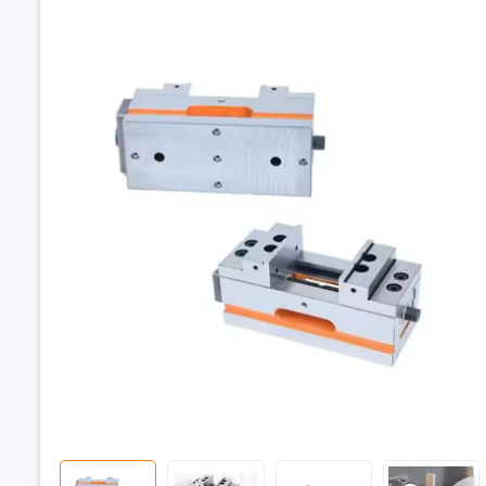
Ê tô tự địn
Centering Pr