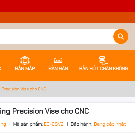
C
BÀN MÁP
BÀN HÀN
BÀN HÚT CHÂN KHÔNG
g Precision Vise cho CNC
ring Precision Vise cho CNC
ớc sản phẩm
àng
Mã sản phẩm:
EC-CSV2
Bảo hành:
Đang cập nhật
Đặt trước sản phẩm để nhận thêm nh