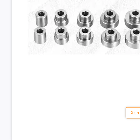
2. Ưu điểm nổi bật của CSV-2
🔹
Tự định tâm chính xác
Xem
Ê tô tự động định tâm phôi khi kẹp, giúp
giảm thời gian gá đặt
và
🔹
Độ chính xác cao – phù hợp gia công phức tạp