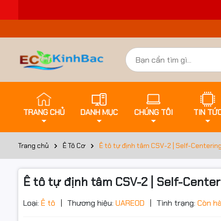
TRANG CHỦ
DANH MỤC
CHÚNG TÔI
TIN TỨ
Trang chủ
Ê Tô Cơ
Ê tô tự định tâm CSV-2 | Self-Centerin
Ê tô tự định tâm CSV-2 | Self-Cente
Đặt trư
Loại:
Ê tô
Thương hiệu:
UAREOD
Tình trạng:
Còn h