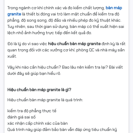
Trong ngành cơ khí chính xác và đo kiểm chất lượng,
bàn máp
granite
là thiết bị đóng vai trò làm mặt chuẩn để kiểm tra độ
phẳng, độ song song, độ đảo và nhiều phép đo kỹ thuật khác.
Tuy nhiên, sau thời gian sử dụng, bàn máp có thể xuất hiện sai
lệch nhỏ ảnh hưởng trực tiếp đến kết quả đo.
Đó là lý do vì sao việc
hiệu chuẩn bàn máp granite
định kỳ là rất
quan trọng đối với các xưởng cơ khí, phòng QC và nhà máy sản
xuất.
Vậy khi nào cần hiệu chuẩn? Bao lâu nên kiểm tra lại? Bài viết
dưới đây sẽ giúp bạn hiểu rõ.
Hiệu chuẩn bàn máp granite là gì?
Hiệu chuẩn bàn máp granite là quá trình:
kiểm tra độ phẳng thực tế
đánh giá sai số
xác nhận cấp chính xác của bàn
Quá trình này giúp đảm bảo bàn vẫn đáp ứng tiêu chuẩn kỹ