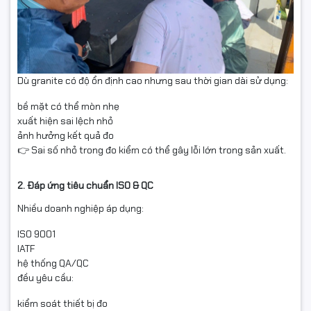
Dù granite có độ ổn định cao nhưng sau thời gian dài sử dụng:
bề mặt có thể mòn nhẹ
xuất hiện sai lệch nhỏ
ảnh hưởng kết quả đo
👉 Sai số nhỏ trong đo kiểm có thể gây lỗi lớn trong sản xuất.
2. Đáp ứng tiêu chuẩn ISO & QC
Nhiều doanh nghiệp áp dụng:
ISO 9001
IATF
hệ thống QA/QC
đều yêu cầu:
kiểm soát thiết bị đo