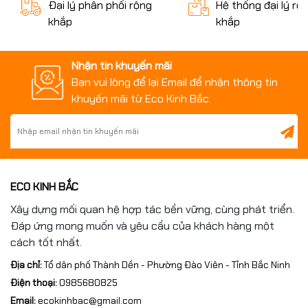
Đại lý phân phối rộng
Hệ thống đại lý rộ
khắp
khắp
Nhận tin khuyến mãi
Bạn vui lòng để lại Email để nhận thông tin
khuyến mãi từ Eco Kinh Bắc.
ECO KINH BẮC
Xây dựng mối quan hệ hợp tác bền vững, cùng phát triển.
Đáp ứng mong muốn và yêu cầu của khách hàng một
cách tốt nhất.
Địa chỉ:
Tổ dân phố Thành Dền - Phường Đào Viên - Tỉnh Bắc Ninh
Điện thoại:
0985680825
Email:
ecokinhbac@gmail.com