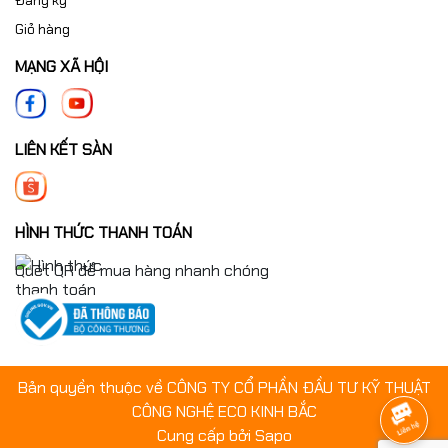
Đăng ký
Giỏ hàng
MẠNG XÃ HỘI
LIÊN KẾT SÀN
HÌNH THỨC THANH TOÁN
Quét QR để mua hàng nhanh chóng
Bản quyền thuộc về CÔNG TY CỔ PHẦN ĐẦU TƯ KỸ THUẬT
CÔNG NGHỆ ECO KINH BẮC
Cung cấp bởi
Sapo