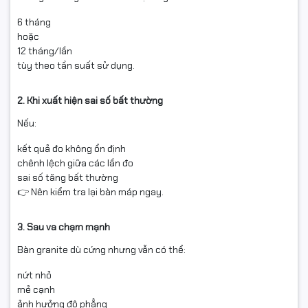
6 tháng
hoặc
12 tháng/lần
tùy theo tần suất sử dụng.
2. Khi xuất hiện sai số bất thường
Nếu:
kết quả đo không ổn định
chênh lệch giữa các lần đo
sai số tăng bất thường
👉 Nên kiểm tra lại bàn máp ngay.
3. Sau va chạm mạnh
Bàn granite dù cứng nhưng vẫn có thể:
nứt nhỏ
mẻ cạnh
ảnh hưởng độ phẳng