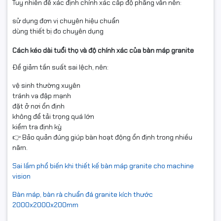
Tuy nhiên để xác định chính xác cấp độ phẳng vẫn nên:
sử dụng đơn vị chuyên hiệu chuẩn
dùng thiết bị đo chuyên dụng
Cách kéo dài tuổi thọ và độ chính xác của bàn máp granite
Để giảm tần suất sai lệch, nên:
vệ sinh thường xuyên
tránh va đập mạnh
đặt ở nơi ổn định
không để tải trọng quá lớn
kiểm tra định kỳ
👉 Bảo quản đúng giúp bàn hoạt động ổn định trong nhiều
năm.
Sai lầm phổ biến khi thiết kế bàn máp granite cho machine
vision
Bàn máp, bàn rà chuẩn đá granite kích thước
2000x2000x200mm