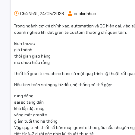
Chủ Nhật, 24/05/2026
ecokinhbac
Trong ngành cơ khí chính xác, automation và QC hiện đại, việc 
doanh nghiệp khi đặt granite custom thường chỉ quan tâm:
kích thước
giá thành
thời gian giao hàng
mà chưa hiểu rằng:
thiết kế granite machine base là một quy trình kỹ thuật rất qua
Nếu tính toán sai ngay từ đầu, hệ thống có thể gặp:
rung động
sai số tăng dần
khó lắp đặt máy
võng mặt granite
giảm tuổi thọ hệ thống
Vậy quy trình thiết kế bàn máp granite theo yêu cầu chuyên ng
tiết từ A-Z dưới góc nhìn kỹ thuật thực tế.