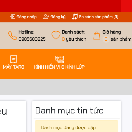
Đăng nhập
Đăng ký
So sánh sản phẩm (
0
)
Hotline:
Danh sách:
Giỏ hàng
0985680825
0
yêu thích
0
sản phẩm
MÁY TARO
KÍNH HIỂN VI & KÍNH LÚP
êu
Danh mục tin tức
Danh mục đang được cập