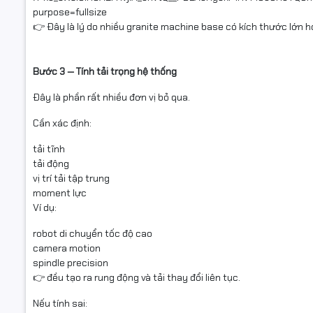
👉 Đây là lý do nhiều granite machine base có kích thước lớn h
Bước 3 — Tính tải trọng hệ thống
Đây là phần rất nhiều đơn vị bỏ qua.
Cần xác định:
tải tĩnh
tải động
vị trí tải tập trung
moment lực
Ví dụ:
robot di chuyển tốc độ cao
camera motion
spindle precision
👉 đều tạo ra rung động và tải thay đổi liên tục.
Nếu tính sai: