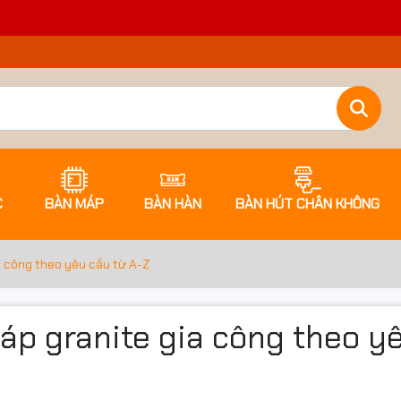
C
BÀN MÁP
BÀN HÀN
BÀN HÚT CHÂN KHÔNG
a công theo yêu cầu từ A-Z
máp granite gia công theo y