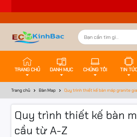
TRANG CHỦ
DANH MỤC
CHÚNG TÔI
TIN TỨ
Trang chủ
Bàn Map
Quy trình thiết kế bàn máp granite gi
Quy trình thiết kế bàn 
cầu từ A-Z