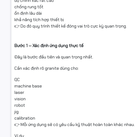
độ chính xác rất cao
chống rung tốt
ổn định lâu dài
khả năng tích hợp thiết bị
👉 Do đó quy trình thiết kế đóng vai trò cực kỳ quan trọng.
Bước 1 — Xác định ứng dụng thực tế
Đây là bước đầu tiên và quan trọng nhất.
Cần xác định rõ granite dùng cho:
QC
machine base
laser
vision
robot
jig
calibration
👉 Mỗi ứng dụng sẽ có yêu cầu kỹ thuật hoàn toàn khác nhau.
Ví dụ: