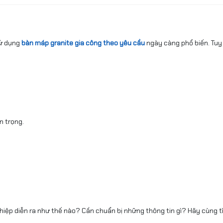
sử dụng
bàn máp granite gia công theo yêu cầu
ngày càng phổ biến. Tuy
n trọng.
hiệp diễn ra như thế nào? Cần chuẩn bị những thông tin gì? Hãy cùng t