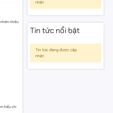
nhật.
 nhiên nhiều
Tin tức nổi bật
Tin tức đang được cập
nhật.
ìm hiểu chi