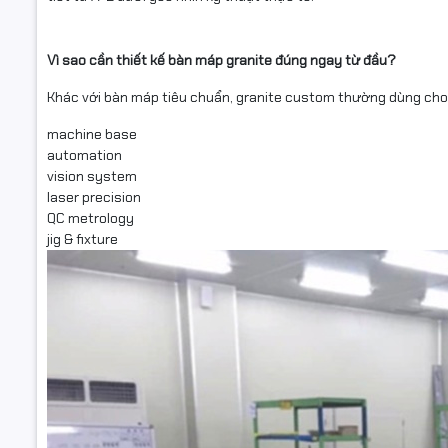
Vì sao cần thiết kế bàn máp granite đúng ngay từ đầu?
Khác với bàn máp tiêu chuẩn, granite custom thường dùng cho
machine base
automation
vision system
laser precision
QC metrology
jig & fixture