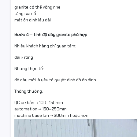
granite có thể võng nhẹ
tăng sai số
mất ổn định lâu dài
Bước 4 — Tính độ dày granite phù hợp
Nhiều khách hàng chỉ quan tâm:
dài × rộng
Nhưng thực tế:
độ dày mới là yếu tố quyết định độ ổn định.
Thông thường:
QC cơ bản → 100–150mm
automation → 150–250mm
machine base lớn → 300mm hoặc hơn