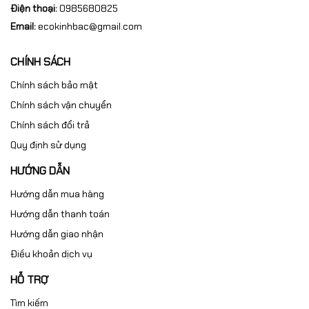
Điện thoại:
0985680825
Email:
ecokinhbac@gmail.com
CHÍNH SÁCH
Chính sách bảo mật
Chính sách vận chuyển
Chính sách đổi trả
Quy định sử dụng
Thông số kỹ thuật cơ bản
HƯỚNG DẪN
Vật liệu: Gang xám HT200, HT250 hoặc HT300
Tiêu chuẩn rãnh T: DIN 650
Hướng dẫn mua hàng
Tiêu chuẩn độ phẳng: DIN 876
Hướng dẫn thanh toán
Kích thước: Gia công theo yêu cầu
Hướng dẫn giao nhận
Chiều rộng rãnh T: Theo bản vẽ thiết kế
Tải trọng làm việc: Theo yêu cầu ứng dụng
Điều khoản dịch vụ
Bề mặt: Sơn chống gỉ hoặc xử lý chống ăn mòn
HỖ TRỢ
Vì sao nên lựa chọn tấm đế gang rãnh T tại ECO KINH BẮC?
Tìm kiếm