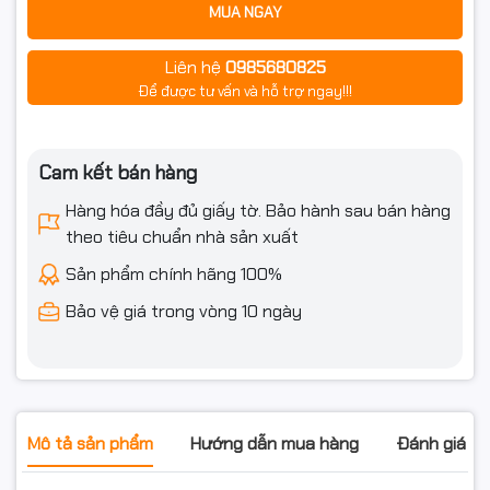
MUA NGAY
Liên hệ
0985680825
Để được tư vấn và hỗ trợ ngay!!!
Cam kết bán hàng
Hàng hóa đầy đủ giấy tờ. Bảo hành sau bán hàng
theo tiêu chuẩn nhà sản xuất
Sản phẩm chính hãng 100%
Bảo vệ giá trong vòng 10 ngày
Mô tả sản phẩm
Hướng dẫn mua hàng
Đánh giá s