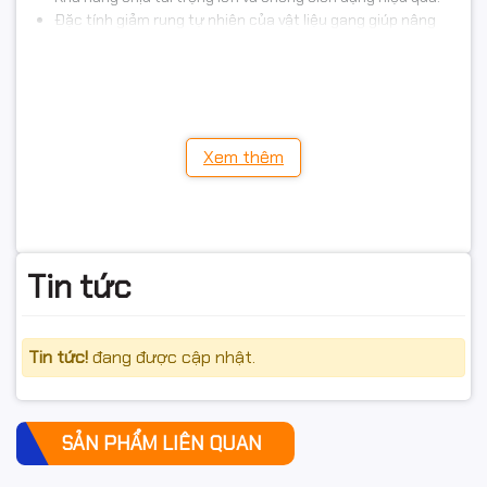
Đặc tính giảm rung tự nhiên của vật liệu gang giúp nâng
cao độ chính xác gia công.
Bề mặt được xử lý chống gỉ, chống ăn mòn, phù hợp với
môi trường sản xuất khắc nghiệt.
Có thể sản xuất theo kích thước và bản vẽ yêu cầu của
khách hàng.
Xem thêm
Ứng dụng của tấm đế gang rãnh T
Trong chế tạo máy
Tấm đế gang được sử dụng làm bệ máy CNC, máy cắt laser,
Tin tức
máy đo tự động, máy ép công nghiệp và các hệ thống sản xuất
tự động hóa.
Tin tức!
đang được cập nhật.
Trong hàn và lắp ráp
Nhờ hệ thống rãnh T tiêu chuẩn, sản phẩm hỗ trợ gá lắp, định vị
và cố định chi tiết trong quá trình hàn kết cấu thép, chế tạo
SẢN PHẨM LIÊN QUAN
khung máy hoặc lắp ráp thiết bị công nghiệp.