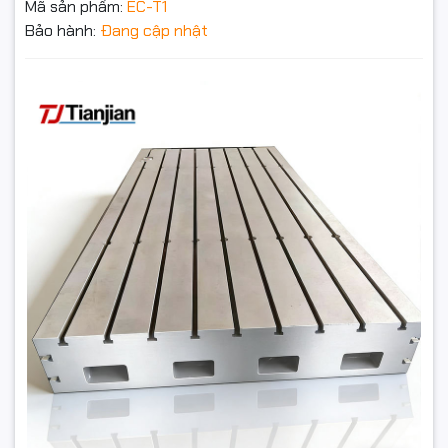
Mã sản phẩm:
EC-T1
Bảo hành:
Đang cập nhật
Tấm Đế Gang Rãnh T Chống Gỉ Đa Năng – Giải Pháp Gá
Lắp Và Đo Kiểm Chính Xác Cho Ngành Cơ Khí
1₫
Đặt trước sản phẩm để nhận thêm nhiều ưu đãi bạn
nhé
GỬI THÔNG TIN