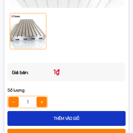
1₫
Giá bán:
Số lượng:
THÊM VÀO GIỎ