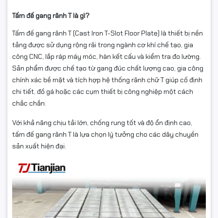
Tấm đế gang rãnh T là gì?
Tấm đế gang rãnh T (Cast Iron T-Slot Floor Plate) là thiết bị nền
tảng được sử dụng rộng rãi trong ngành cơ khí chế tạo, gia
công CNC, lắp ráp máy móc, hàn kết cấu và kiểm tra đo lường.
Sản phẩm được chế tạo từ gang đúc chất lượng cao, gia công
chính xác bề mặt và tích hợp hệ thống rãnh chữ T giúp cố định
chi tiết, đồ gá hoặc các cụm thiết bị công nghiệp một cách
chắc chắn.
Với khả năng chịu tải lớn, chống rung tốt và độ ổn định cao,
tấm đế gang rãnh T là lựa chọn lý tưởng cho các dây chuyền
sản xuất hiện đại.