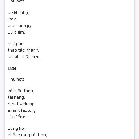
Phù hợp:
cơ khí nhẹ,
inox,
precision jig.
Ưu điểm:
nhỏ gọn,
thao tác nhanh,
chi phí thấp hơn.
D28
Phù hợp:
kết cấu thép,
tải nặng,
robot welding,
smart factory.
Ưu điểm:
cứng hơn,
chống rung tốt hơn,