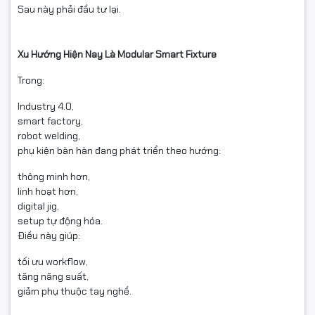
Sau này phải đầu tư lại.
Xu Hướng Hiện Nay Là Modular Smart Fixture
Trong:
Industry 4.0,
smart factory,
robot welding,
phụ kiện bàn hàn đang phát triển theo hướng:
thông minh hơn,
linh hoạt hơn,
digital jig,
setup tự động hóa.
Điều này giúp:
tối ưu workflow,
tăng năng suất,
giảm phụ thuộc tay nghề.