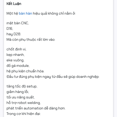
Kết Luận
Một hệ
bàn hàn
hiệu quả không chỉ nằm ở:
mặt bàn CNC,
D16,
hay D28.
Mà còn phụ thuộc rất lớn vào:
chốt định vị,
kẹp nhanh,
eke vuông,
đồ gá module,
hệ phụ kiện chuẩn hóa.
Đầu tư đúng phụ kiện ngay từ đầu sẽ giúp doanh nghiệp:
tăng tốc độ setup,
giảm hàng lỗi,
tối ưu năng suất,
hỗ trợ robot welding,
phát triển automation dễ dàng hơn.
Trong cơ khí hiện đại: