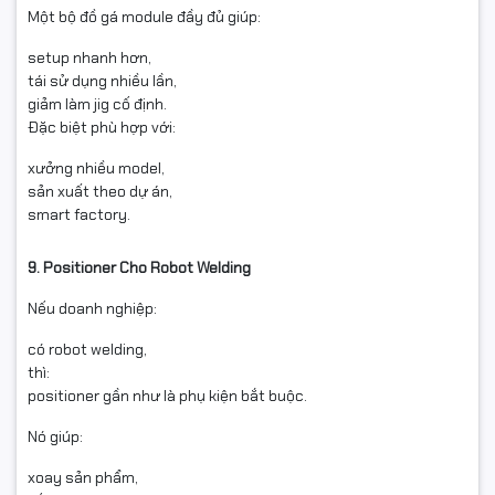
Một bộ đồ gá module đầy đủ giúp:
setup nhanh hơn,
tái sử dụng nhiều lần,
giảm làm jig cố định.
Đặc biệt phù hợp với:
xưởng nhiều model,
sản xuất theo dự án,
smart factory.
9. Positioner Cho Robot Welding
Nếu doanh nghiệp:
có robot welding,
thì:
positioner gần như là phụ kiện bắt buộc.
Nó giúp:
xoay sản phẩm,