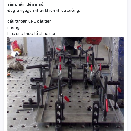
sản phẩm dễ sai số.
Đây là nguyên nhân khiến nhiều xưởng:
đầu tư bàn CNC đắt tiền,
nhưng:
hiệu quả thực tế chưa cao.