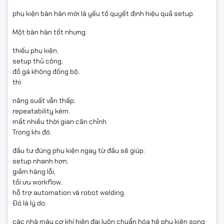
phụ kiện bàn hàn mới là yếu tố quyết định hiệu quả setup.
Một bàn hàn tốt nhưng:
thiếu phụ kiện,
setup thủ công,
đồ gá không đồng bộ,
thì:
năng suất vẫn thấp,
repeatability kém,
mất nhiều thời gian căn chỉnh.
Trong khi đó:
đầu tư đúng phụ kiện ngay từ đầu sẽ giúp:
setup nhanh hơn,
giảm hàng lỗi,
tối ưu workflow,
hỗ trợ automation và robot welding.
Đó là lý do:
các nhà máy cơ khí hiện đại luôn chuẩn hóa hệ phụ kiện song