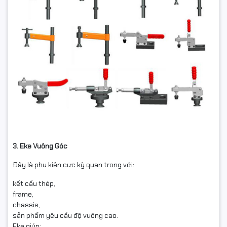
3. Eke Vuông Góc
Đây là phụ kiện cực kỳ quan trọng với:
kết cấu thép,
frame,
chassis,
sản phẩm yêu cầu độ vuông cao.
Eke giúp: