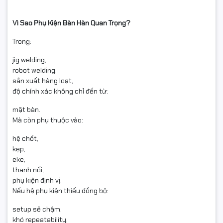
Vì Sao Phụ Kiện Bàn Hàn Quan Trọng?
Trong:
jig welding,
robot welding,
sản xuất hàng loạt,
độ chính xác không chỉ đến từ:
mặt bàn.
Mà còn phụ thuộc vào:
hệ chốt,
kẹp,
eke,
thanh nối,
phụ kiện định vị.
Nếu hệ phụ kiện thiếu đồng bộ:
setup sẽ chậm,
khó repeatability,