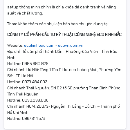
setup thông minh chính là chìa khóa để cạnh tranh về năng
suất và chất lượng.
Tham khảo thêm các phụ kiện bàn hàn chuyên dụng tại:
CÔNG TY CỔ PHẦN ĐẦU TƯ KỸ THUẬT CÔNG NGHỆ ECO KINH BẮC
Website:
ecokinhbac.com
-
ecovn.com.vn
Địa chỉ : Tổ dân phố Thành Dền - Phường Đào Viên - Tỉnh Bắc
Ninh
Hotline: 0985.680.825
Chi nhánh Hà Nội: Tầng 1 Tòa B Hateco Hoàng Mai , Phường Yên
Sở - TP Hà Nội
Hotline: 0979.484.032
Chi nhánh Thái Nguyên: SN 02 tổ 60 phường Phan Đình Phùng,
Tỉnh Thái Nguyên
Hotline: 0898.299.886
Chi nhánh HCM: 208/3- Nguyễn Thị Lắng - Củ Chi – Thành phố
Hồ Chí Minh
Hotline: 0967.314.578