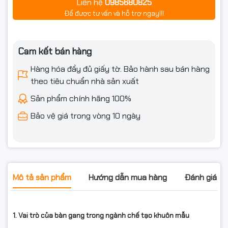
Liên hệ
0985680825
Để được tư vấn và hỗ trợ ngay!!!
Cam kết bán hàng
Hàng hóa đầy đủ giấy tờ. Bảo hành sau bán hàng
theo tiêu chuẩn nhà sản xuất
Sản phẩm chính hãng 100%
Bảo vệ giá trong vòng 10 ngày
Mô tả sản phẩm
Hướng dẫn mua hàng
Đánh giá s
1. Vai trò của bàn gang trong ngành chế tạo khuôn mẫu