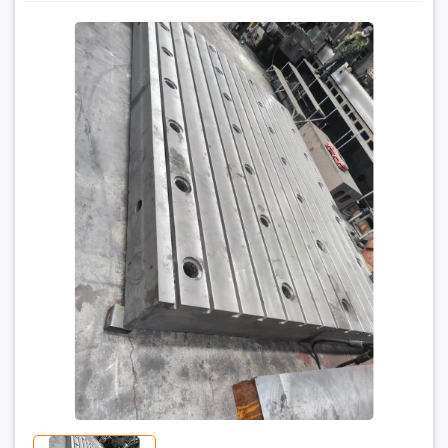
Ứng Dụng Bàn Gang Trong Chế Tạo Khuôn Mẫu Chính
Xác
1₫
Đặt trước sản phẩm để nhận thêm nhiều ưu đãi bạn
nhé
GỬI THÔNG TIN