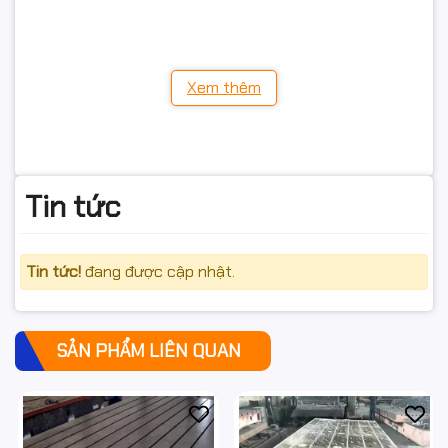
Bàn kiểm tra gang.
Bàn lắp ráp cơ khí.
Nhờ độ cứng vững cao và khả năng chống rung tốt, bàn gang
được sử dụng rộng rãi trong các nhà máy khuôn mẫu hiện đại.
Xem thêm
3. Làm mặt chuẩn cho quá trình lắp ráp khuôn
Sau khi các chi tiết khuôn được gia công hoàn thiện, quá trình
lắp ráp đòi hỏi một mặt chuẩn có độ phẳng cao.
Tin tức
Bàn gang giúp:
Định vị các tấm khuôn.
Tin tức!
đang được cập nhật.
Kiểm tra độ song song.
Kiểm tra độ vuông góc.
Đảm bảo độ chính xác lắp ghép.
SẢN PHẨM LIÊN QUAN
Nhờ đó, khuôn hoạt động ổn định và giảm nguy cơ phát sinh lỗi
khi sản xuất.
4. Hỗ trợ căn chỉnh lõi và lòng khuôn