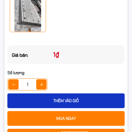
1₫
Giá bán:
Số lượng:
THÊM VÀO GIỎ
MUA NGAY