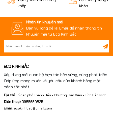
khắp
khắp
Nhận tin khuyến mãi
Bạn vui lòng để lại Email để nhận thông tin
khuyến mãi từ Eco Kinh Bắc.
5. Ứng dụng trong kiểm tra độ phẳng khuôn
Độ phẳng của các tấm khuôn ảnh hưởng trực tiếp đến khả
năng đóng mở và tuổi thọ khuôn.
Bàn gang đo kiểm giúp:
ECO KINH BẮC
Phát hiện cong vênh.
Xây dựng mối quan hệ hợp tác bền vững, cùng phát triển.
Kiểm tra độ phẳng bề mặt.
Đáp ứng mong muốn và yêu cầu của khách hàng một
Đánh giá chất lượng gia công.
cách tốt nhất.
Xác nhận tiêu chuẩn trước khi lắp ráp.
Đây là công đoạn không thể thiếu trong sản xuất khuôn chính
Địa chỉ:
Tổ dân phố Thành Dền - Phường Đào Viên - Tỉnh Bắc Ninh
xác.
Điện thoại:
0985680825
Email:
ecokinhbac@gmail.com