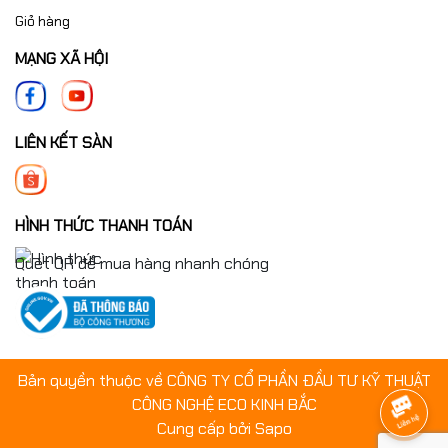
Giỏ hàng
Gá đặt chắc chắn.
Tháo lắp thuận tiện.
MẠNG XÃ HỘI
Căn chỉnh dễ dàng.
Tiến hành sửa chữa chính xác.
Điều này giúp kéo dài tuổi thọ của khuôn và giảm chi phí sản
LIÊN KẾT SÀN
xuất.
HÌNH THỨC THANH TOÁN
Quét QR để mua hàng nhanh chóng
Bản quyền thuộc về CÔNG TY CỔ PHẦN ĐẦU TƯ KỸ THUẬT
CÔNG NGHỆ ECO KINH BẮC
Cung cấp bởi
Sapo