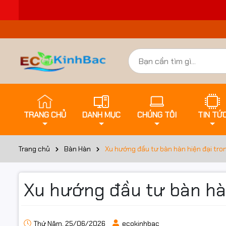
TRANG CHỦ
DANH MỤC
CHÚNG TÔI
TIN TỨ
Trang chủ
Bàn Hàn
Xu hướng đầu tư bàn hàn hiện đại tro
Xu hướng đầu tư bàn hàn
Thứ Năm, 25/06/2026
ecokinhbac