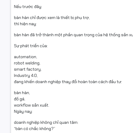
Nếu trước đây:
bàn hàn chỉ được xem là thiết bị phụ trợ,
thì hiện nay:
bàn hàn đã trở thành một phần quan trọng của hệ thống sản xuấ
Sự phát triển của:
automation,
robot welding,
smart factory,
Industry 4.0,
đang khiến doanh nghiệp thay đổi hoàn toàn cách đầu tư:
bàn hàn,
đồ gá,
workflow sản xuất.
Ngày nay:
doanh nghiệp không chỉ quan tâm:
“bàn có chắc không?”