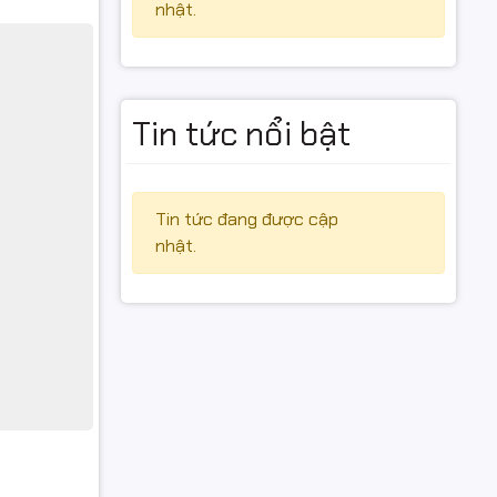
nhật.
Tin tức nổi bật
Tin tức đang được cập
nhật.