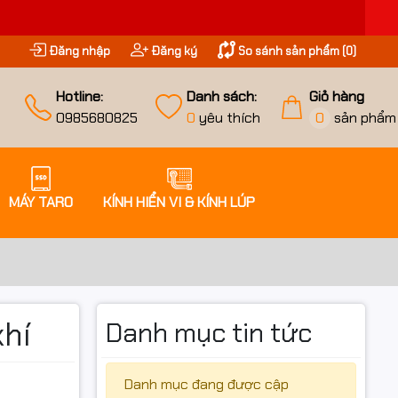
Đăng nhập
Đăng ký
So sánh sản phẩm (
0
)
Hotline:
Danh sách:
Giỏ hàng
0985680825
0
yêu thích
0
sản phẩm
MÁY TARO
KÍNH HIỂN VI & KÍNH LÚP
khí
Danh mục tin tức
Danh mục đang được cập