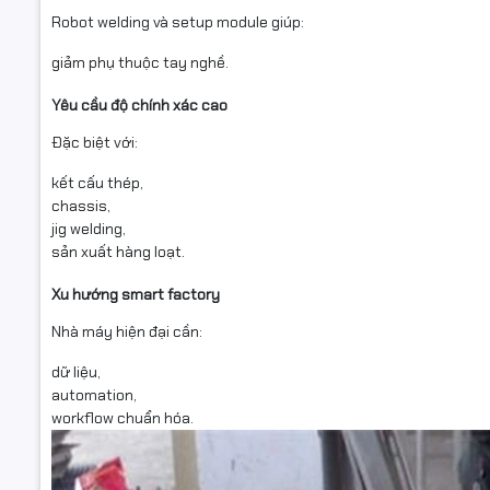
Robot welding và setup module giúp:
giảm phụ thuộc tay nghề.
Yêu cầu độ chính xác cao
Đặc biệt với:
kết cấu thép,
chassis,
jig welding,
sản xuất hàng loạt.
Xu hướng smart factory
Nhà máy hiện đại cần:
dữ liệu,
automation,
workflow chuẩn hóa.