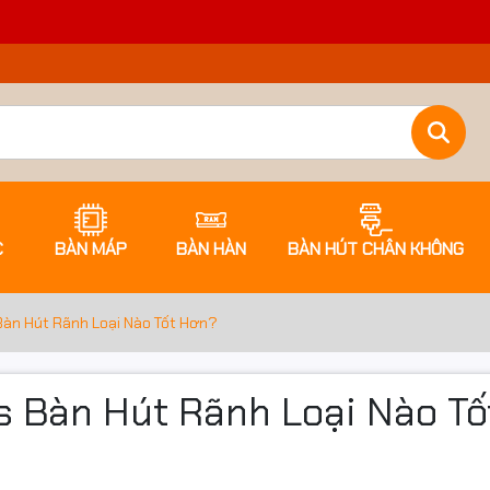
C
BÀN MÁP
BÀN HÀN
BÀN HÚT CHÂN KHÔNG
àn Hút Rãnh Loại Nào Tốt Hơn?
 Bàn Hút Rãnh Loại Nào Tố