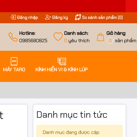
Đăng nhập
Đăng ký
So sánh sản phẩm (
0
)
Hotline:
Danh sách:
Giỏ hàng
0985680825
0
yêu thích
0
sản phẩm
MÁY TARO
KÍNH HIỂN VI & KÍNH LÚP
t
Danh mục tin tức
Danh mục đang được cập