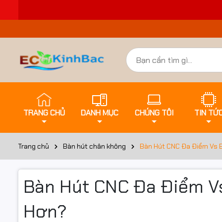
TRANG CHỦ
DANH MỤC
CHÚNG TÔI
TIN TỨ
Trang chủ
Bàn hút chân không
Bàn Hút CNC Đa Điểm Vs B
Bàn Hút CNC Đa Điểm Vs
Hơn?