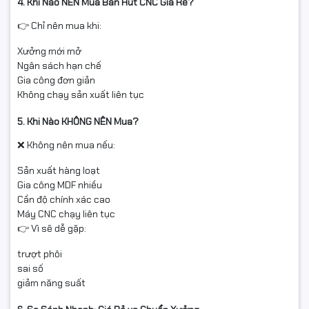
4. Khi Nào NÊN Mua Bàn Hút CNC Giá Rẻ?
👉 Chỉ nên mua khi:
Xưởng mới mở
Ngân sách hạn chế
Gia công đơn giản
Không chạy sản xuất liên tục
5. Khi Nào KHÔNG NÊN Mua?
❌ Không nên mua nếu:
Sản xuất hàng loạt
Gia công MDF nhiều
Cần độ chính xác cao
Máy CNC chạy liên tục
👉 Vì sẽ dễ gặp:
trượt phôi
sai số
giảm năng suất