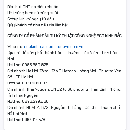
Bàn hút CNC đa điểm chuẩn
Hệ thống bơm đủ công suất
Setup kín khí ngay từ đầu
Qúy khách có nhu cầu xin liên hệ:
CÔNG TY CỔ PHẦN ĐẦU TƯ KỸ THUẬT CÔNG NGHỆ ECO KINH BẮC
Website:
ecokinhbac.com
-
ecovn.com.vn
Địa chỉ : Tổ dân phố Thành Dền - Phường Đào Viên - Tỉnh Bắc
Ninh
Hotline: 0985.680.825
Chi nhánh Hà Nội: Tầng 1 Tòa B Hateco Hoàng Mai , Phường Yên
Sở - TP Hà Nội
Hotline: 0979.484.032
Chi nhánh Thái Nguyên: SN 02 tổ 60 phường Phan Đình Phùng,
Tỉnh Thái Nguyên
Hotline: 0898.299.886
Chi nhánh HCM: 208/3- Nguyễn Thị Lắng - Củ Chi – Thành phố
Hồ Chí Minh
Hotline: 0967.314.578