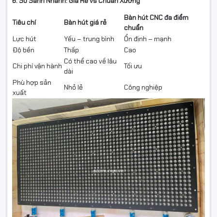
6. So Sánh Nhanh: Giá Rẻ vs Chuẩn Xưởng
Bàn hút CNC đa điểm
Tiêu chí
Bàn hút giá rẻ
chuẩn
Lực hút
Yếu – trung bình
Ổn định – mạnh
Độ bền
Thấp
Cao
Có thể cao về lâu
Chi phí vận hành
Tối ưu
dài
Phù hợp sản
Nhỏ lẻ
Công nghiệp
xuất