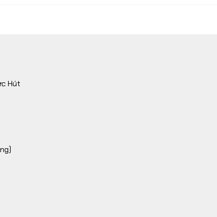
ực Hút
ợng)