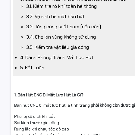
3.1. Kiểm tra rò khí toàn hệ thống
3.2. Vệ sinh bề mặt bàn hút
3.3. Tăng công suất bơm (nếu cần)
3.4. Che kín vùng không sử dụng
3.5. Kiểm tra vật liệu gia công
4. Cách Phòng Tránh Mất Lực Hút
5. Kết Luận
1. Bàn Hút CNC Bị Mất Lực Hút Là Gì?
Bàn hút CNC bị mất lực hút là tình trạng
phôi không còn được g
Phôi bị xê dịch khi cắt
Sai kích thước gia công
Rung lắc khi chạy tốc độ cao