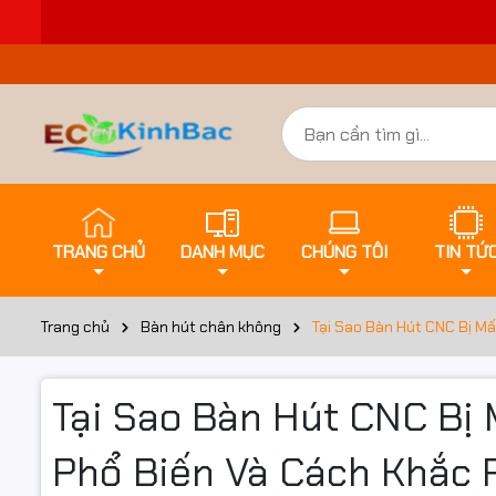
TRANG CHỦ
DANH MỤC
CHÚNG TÔI
TIN TỨ
Trang chủ
Bàn hút chân không
Tại Sao Bàn Hút CNC Bị M
Tại Sao Bàn Hút CNC Bị
Phổ Biến Và Cách Khắc 