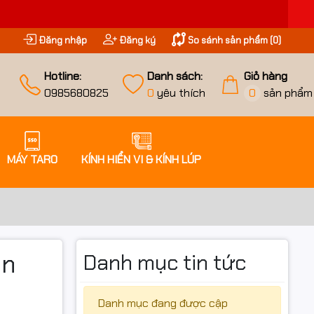
Đăng nhập
Đăng ký
So sánh sản phẩm (
0
)
Hotline:
Danh sách:
Giỏ hàng
0985680825
0
yêu thích
0
sản phẩm
MÁY TARO
KÍNH HIỂN VI & KÍNH LÚP
ân
Danh mục tin tức
Danh mục đang được cập