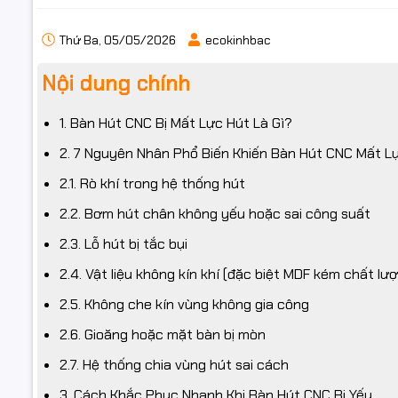
Thứ Ba, 05/05/2026
ecokinhbac
Nội dung chính
1. Bàn Hút CNC Bị Mất Lực Hút Là Gì?
2. 7 Nguyên Nhân Phổ Biến Khiến Bàn Hút CNC Mất L
2.1. Rò khí trong hệ thống hút
2.2. Bơm hút chân không yếu hoặc sai công suất
2.3. Lỗ hút bị tắc bụi
2.4. Vật liệu không kín khí (đặc biệt MDF kém chất lư
2.5. Không che kín vùng không gia công
2.6. Gioăng hoặc mặt bàn bị mòn
2.7. Hệ thống chia vùng hút sai cách
3. Cách Khắc Phục Nhanh Khi Bàn Hút CNC Bị Yếu