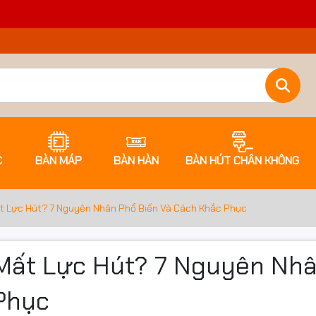
C
BÀN MÁP
BÀN HÀN
BÀN HÚT CHÂN KHÔNG
ất Lực Hút? 7 Nguyên Nhân Phổ Biến Và Cách Khắc Phục
 Mất Lực Hút? 7 Nguyên Nh
Phục