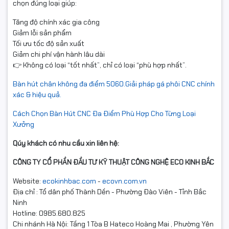
chọn đúng loại giúp:
Tăng độ chính xác gia công
Giảm lỗi sản phẩm
Tối ưu tốc độ sản xuất
Giảm chi phí vận hành lâu dài
👉 Không có loại “tốt nhất”, chỉ có loại “phù hợp nhất”.
Bàn hút chân không đa điểm 5060.Giải pháp gá phôi CNC chính
xác & hiệu quả.
Cách Chọn Bàn Hút CNC Đa Điểm Phù Hợp Cho Từng Loại
Xưởng
Qúy khách có nhu cầu xin liên hệ:
CÔNG TY CỔ PHẦN ĐẦU TƯ KỸ THUẬT CÔNG NGHỆ ECO KINH BẮC
Website:
ecokinhbac.com
-
ecovn.com.vn
Địa chỉ : Tổ dân phố Thành Dền - Phường Đào Viên - Tỉnh Bắc
Ninh
Hotline: 0985.680.825
Chi nhánh Hà Nội: Tầng 1 Tòa B Hateco Hoàng Mai , Phường Yên