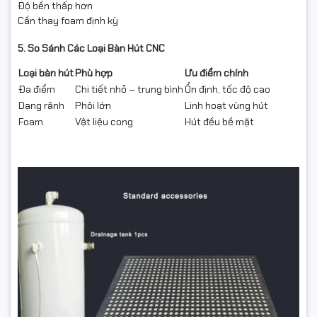
Độ bền thấp hơn
Cần thay foam định kỳ
5. So Sánh Các Loại Bàn Hút CNC
Loại bàn hút
Phù hợp
Ưu điểm chính
Đa điểm
Chi tiết nhỏ – trung bình
Ổn định, tốc độ cao
Dạng rãnh
Phôi lớn
Linh hoạt vùng hút
Foam
Vật liệu cong
Hút đều bề mặt